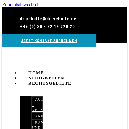
Zum Inhalt wechseln
dr.schulte@dr-schulte.de
+49 (0) 30 - 22 19 220 20
JETZT KONTAKT AUFNEHMEN
HOME
NEUIGKEITEN
RECHTSGEBIETE
AUTOBETRUG
–
VERKEHRSRECHT
ANWALTSHAFTUNGSRECHT
BANK-
UND