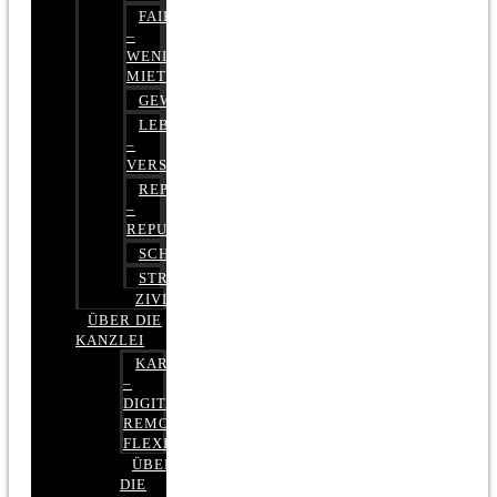
FAIRMIETEN
–
WENIGER
MIETE
GEWERBERECHT
LEBENSVERSICHERUNG
–
VERSICHERUNGSRECHT
REPUTATIONSRECHT
–
REPUTATIONSMANAGEMENT
SCHUFARECHT
STRAFRECHT
ZIVILRECHT
ÜBER DIE
KANZLEI
KARRIERE
–
DIGITAL,
REMOTE,
FLEXIBEL
ÜBER
DIE