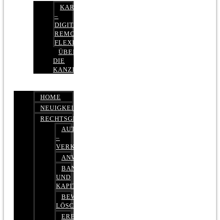
KARRIERE
–
DIGITAL,
REMOTE,
FLEXIBEL
ÜBER
DIE
KANZLEI
HOME
NEUIGKEITEN
RECHTSGEBIETE
AUTOBETRUG
–
VERKEHRSRECHT
ANWALTSHAFTUNGSRECHT
BANK-
UND
KAPITALMARKTRECHT
BEWERTUNGEN
LÖSCHEN
ERBRECHT