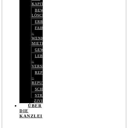
KAPITALMARKTRECHT
BEWERTUNGEN
LÖSCHEN
ERBRECHT
FAIRMIETEN
–
WENIGER
MIETE
GEWERBERECHT
LEBENSVERSICHERUNG
–
VERSICHERUNGSRECHT
REPUTATIONSRECHT
–
REPUTATIONSMANAGEMENT
SCHUFARECHT
STRAFRECHT
ZIVILRECHT
ÜBER
DIE
KANZLEI