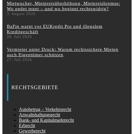
Mietwucher, Mietpreisüberhöhung, Mietpreisbremse:
Wo endet teuer – und wo beginnt rechtswidrig?
3. August 2026
BaFin warnt vor EUKredit Pro und illegalem
Kreditgeschäft
28. Juli 2026
Vermieter unter Druck: Warum rechtssichere Mieten
auch Eigentümer schützen
27. Juli 2026
RECHTSGEBIETE
Autobetrug – Verkehrsrecht
Anwaltshaftungsrecht
Bank- und Kapitalmarktrecht
Erbrecht
Gewerberecht