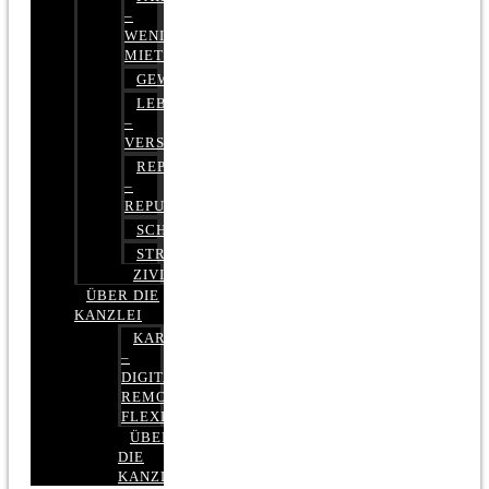
–
WENIGER
MIETE
GEWERBERECHT
LEBENSVERSICHERUNG
–
VERSICHERUNGSRECHT
REPUTATIONSRECHT
–
REPUTATIONSMANAGEMENT
SCHUFARECHT
STRAFRECHT
ZIVILRECHT
ÜBER DIE
KANZLEI
KARRIERE
–
DIGITAL,
REMOTE,
FLEXIBEL
ÜBER
DIE
KANZLEI