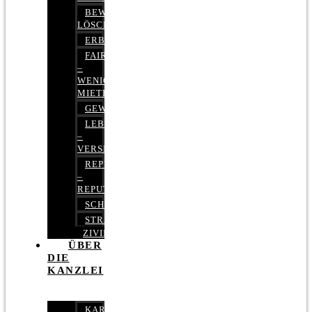
BEWERTUNGEN
LÖSCHEN
ERBRECHT
FAIRMIETEN
–
WENIGER
MIETE
GEWERBERECHT
LEBENSVERSICHERUNG
–
VERSICHERUNGSRECHT
REPUTATIONSRECHT
–
REPUTATIONSMANAGEMENT
SCHUFARECHT
STRAFRECHT
ZIVILRECHT
ÜBER
DIE
KANZLEI
KARRIERE