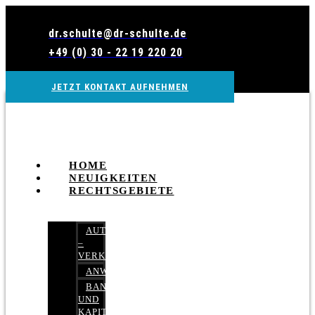
Zum
Inhalt
dr.schulte@dr-schulte.de
wechseln
+49 (0) 30 - 22 19 220 20
JETZT KONTAKT AUFNEHMEN
HOME
NEUIGKEITEN
RECHTSGEBIETE
AUTOBETRUG
–
VERKEHRSRECHT
ANWALTSHAFTUNGSRECHT
BANK-
UND
KAPITALMARKTRECHT