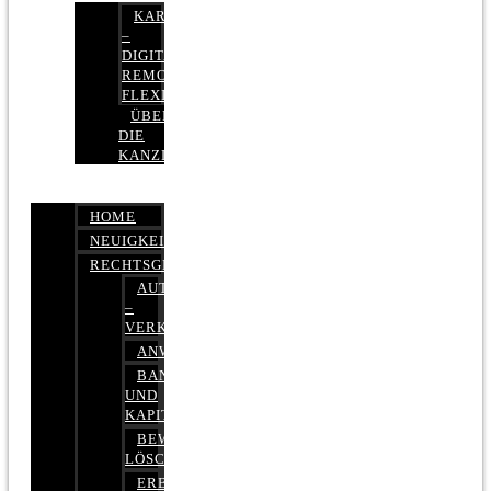
KARRIERE
–
DIGITAL,
REMOTE,
FLEXIBEL
ÜBER
DIE
KANZLEI
HOME
NEUIGKEITEN
RECHTSGEBIETE
AUTOBETRUG
–
VERKEHRSRECHT
ANWALTSHAFTUNGSRECHT
BANK-
UND
KAPITALMARKTRECHT
BEWERTUNGEN
LÖSCHEN
ERBRECHT