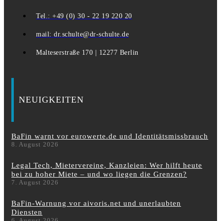
Tel.: +49 (0) 30 - 22 19 220 20
mail: dr.schulte@dr-schulte.de
Malteserstraße 170 | 12277 Berlin
NEUIGKEITEN
BaFin warnt vor eurowerte.de und Identitätsmissbrauch
8. August 2026
Legal Tech, Mietervereine, Kanzleien: Wer hilft heute
bei zu hoher Miete – und wo liegen die Grenzen?
7. August 2026
BaFin-Warnung vor aivoris.net und unerlaubten
Diensten
6. August 2026