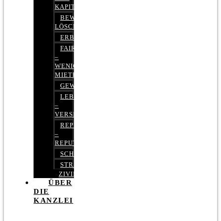
KAPITALMARKTRECHT
BEWERTUNGEN
LÖSCHEN
ERBRECHT
FAIRMIETEN
–
WENIGER
MIETE
GEWERBERECHT
LEBENSVERSICHERUNG
–
VERSICHERUNGSRECHT
REPUTATIONSRECHT
–
REPUTATIONSMANAGEMENT
SCHUFARECHT
STRAFRECHT
ZIVILRECHT
ÜBER
DIE
KANZLEI