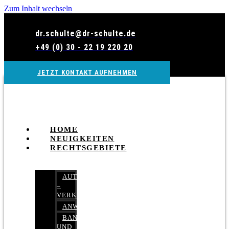
Zum Inhalt wechseln
dr.schulte@dr-schulte.de
+49 (0) 30 - 22 19 220 20
JETZT KONTAKT AUFNEHMEN
HOME
NEUIGKEITEN
RECHTSGEBIETE
AUTOBETRUG
–
VERKEHRSRECHT
ANWALTSHAFTUNGSRECHT
BANK-
UND