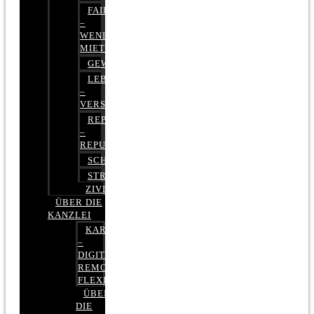
FAIRMIETEN
–
WENIGER
MIETE
GEWERBERECHT
LEBENSVERSICHERUNG
–
VERSICHERUNGSRECHT
REPUTATIONSRECHT
–
REPUTATIONSMANAGEMENT
SCHUFARECHT
STRAFRECHT
ZIVILRECHT
ÜBER DIE
KANZLEI
KARRIERE
–
DIGITAL,
REMOTE,
FLEXIBEL
ÜBER
DIE