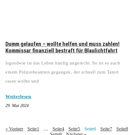
Dumm gelaufen – wollte helfen und muss zahlen!
Kommissar finanziell bestraft für Blaulichtfahrt
Irgendwie ist das Leben häufig ungerecht. So ist es auch
einem Polizeibeamten gegangen, der schnell zum Tatort
rasen wollte und
Weiterlesen
29. Mai 2024
« Voriger
Seite
1
…
Seite
4
Seite
5
Seite
6
Seite
7
Seite
8
Seite
9
Nächster »