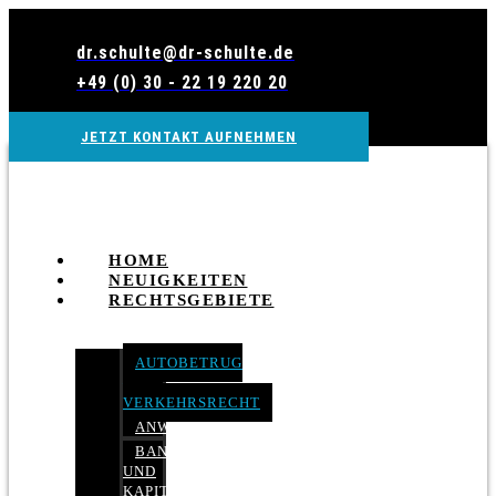
Zum
Inhalt
dr.schulte@dr-schulte.de
wechseln
+49 (0) 30 - 22 19 220 20
JETZT KONTAKT AUFNEHMEN
HOME
NEUIGKEITEN
RECHTSGEBIETE
AUTOBETRUG
–
VERKEHRSRECHT
ANWALTSHAFTUNGSRECHT
BANK-
UND
KAPITALMARKTRECHT