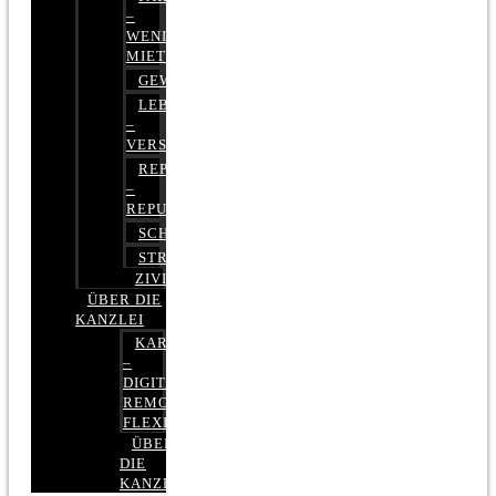
–
WENIGER
MIETE
GEWERBERECHT
LEBENSVERSICHERUNG
–
VERSICHERUNGSRECHT
REPUTATIONSRECHT
–
REPUTATIONSMANAGEMENT
SCHUFARECHT
STRAFRECHT
ZIVILRECHT
ÜBER DIE
KANZLEI
KARRIERE
–
DIGITAL,
REMOTE,
FLEXIBEL
ÜBER
DIE
KANZLEI