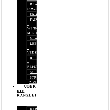
BEWERTUNGEN
LÖSCHEN
ERBRECHT
FAIRMIETEN
–
WENIGER
MIETE
GEWERBERECHT
LEBENSVERSICHERUNG
–
VERSICHERUNGSRECHT
REPUTATIONSRECHT
–
REPUTATIONSMANAGEMENT
SCHUFARECHT
STRAFRECHT
ZIVILRECHT
ÜBER
DIE
KANZLEI
KARRIERE