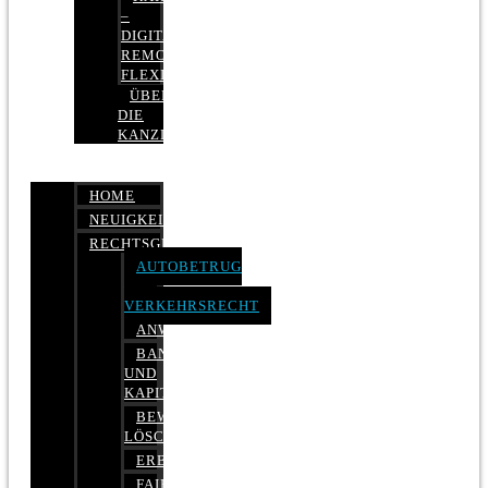
–
DIGITAL,
REMOTE,
FLEXIBEL
ÜBER
DIE
KANZLEI
HOME
NEUIGKEITEN
RECHTSGEBIETE
AUTOBETRUG
–
VERKEHRSRECHT
ANWALTSHAFTUNGSRECHT
BANK-
UND
KAPITALMARKTRECHT
BEWERTUNGEN
LÖSCHEN
ERBRECHT
FAIRMIETEN