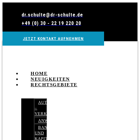
Zum
Inhalt
dr.schulte@dr-schulte.de
wechseln
+49 (0) 30 - 22 19 220 20
JETZT KONTAKT AUFNEHMEN
HOME
NEUIGKEITEN
RECHTSGEBIETE
AUTOBETRUG
–
VERKEHRSRECHT
ANWALTSHAFTUNGSRECHT
BANK-
UND
KAPITALMARKTRECHT