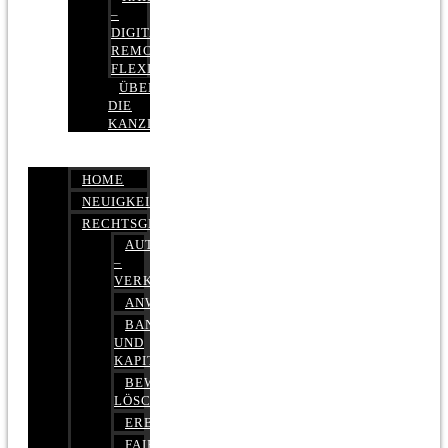
–
DIGITAL,
REMOTE,
FLEXIBEL
ÜBER
DIE
KANZLEI
HOME
NEUIGKEITEN
RECHTSGEBIETE
AUTOBETRUG
–
VERKEHRSRECHT
ANWALTSHAFTUNGSRECHT
BANK-
UND
KAPITALMARKTRECHT
BEWERTUNGEN
LÖSCHEN
ERBRECHT
FAIRMIETEN