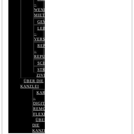
–
WENIGER
MIETE
GEWERBERECHT
LEBENSVERSICHERUNG
–
VERSICHERUNGSRECHT
REPUTATIONSRECHT
–
REPUTATIONSMANAGEMENT
SCHUFARECHT
STRAFRECHT
ZIVILRECHT
ÜBER DIE
KANZLEI
KARRIERE
–
DIGITAL,
REMOTE,
FLEXIBEL
ÜBER
DIE
KANZLEI