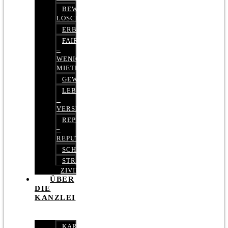
BEWERTUNGEN
LÖSCHEN
ERBRECHT
FAIRMIETEN
–
WENIGER
MIETE
GEWERBERECHT
LEBENSVERSICHERUNG
–
VERSICHERUNGSRECHT
REPUTATIONSRECHT
–
REPUTATIONSMANAGEMENT
SCHUFARECHT
STRAFRECHT
ZIVILRECHT
ÜBER
DIE
KANZLEI
KARRIERE