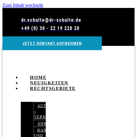
Zum Inhalt wechseln
dr.schulte@dr-schulte.de
+49 (0) 30 - 22 19 220 20
JETZT KONTAKT AUFNEHMEN
HOME
NEUIGKEITEN
RECHTSGEBIETE
AUTOBETRUG
–
VERKEHRSRECHT
ANWALTSHAFTUNGSRECHT
BANK-
UND