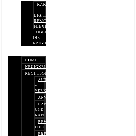
KARRIERE
–
DIGITAL,
REMOTE,
FLEXIBEL
ÜBER
DIE
KANZLEI
HOME
NEUIGKEITEN
RECHTSGEBIETE
AUTOBETRUG
–
VERKEHRSRECHT
ANWALTSHAFTUNGSRECHT
BANK-
UND
KAPITALMARKTRECHT
BEWERTUNGEN
LÖSCHEN
ERBRECHT