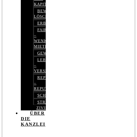
KAPITALMARKTRECHT
BEWERTUNGEN
LÖSCHEN
ERBRECHT
FAIRMIETEN
–
WENIGER
MIETE
GEWERBERECHT
LEBENSVERSICHERUNG
–
VERSICHERUNGSRECHT
REPUTATIONSRECHT
–
REPUTATIONSMANAGEMENT
SCHUFARECHT
STRAFRECHT
ZIVILRECHT
ÜBER
DIE
KANZLEI