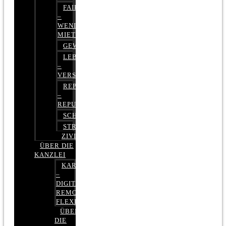
FAIRMIETEN
–
WENIGER
MIETE
GEWERBERECHT
LEBENSVERSICHERUNG
–
VERSICHERUNGSRECHT
REPUTATIONSRECHT
–
REPUTATIONSMANAGEMENT
SCHUFARECHT
STRAFRECHT
ZIVILRECHT
ÜBER DIE
KANZLEI
KARRIERE
–
DIGITAL,
REMOTE,
FLEXIBEL
ÜBER
DIE