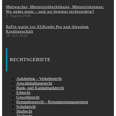
Mietwucher, Mietpreisüberhöhung, Mietpreisbremse:
Wo endet teuer – und wo beginnt rechtswidrig?
3. August 2026
BaFin warnt vor EUKredit Pro und illegalem
Kreditgeschäft
28. Juli 2026
RECHTSGEBIETE
Autobetrug – Verkehrsrecht
Anwaltshaftungsrecht
Bank- und Kapitalmarktrecht
Erbrecht
Gewerberecht
Reputationsrecht – Reputationsmanagement
Schufarecht
Strafrecht
Zivilrecht