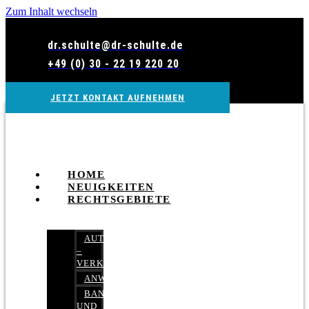
Zum Inhalt wechseln
dr.schulte@dr-schulte.de
+49 (0) 30 - 22 19 220 20
JETZT KONTAKT AUFNEHMEN
HOME
NEUIGKEITEN
RECHTSGEBIETE
AUTOBETRUG
–
VERKEHRSRECHT
ANWALTSHAFTUNGSRECHT
BANK-
UND