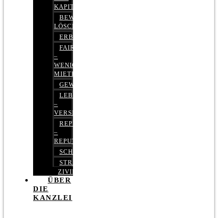
KAPITALMARKTRECHT
BEWERTUNGEN
LÖSCHEN
ERBRECHT
FAIRMIETEN
–
WENIGER
MIETE
GEWERBERECHT
LEBENSVERSICHERUNG
–
VERSICHERUNGSRECHT
REPUTATIONSRECHT
–
REPUTATIONSMANAGEMENT
SCHUFARECHT
STRAFRECHT
ZIVILRECHT
ÜBER
DIE
KANZLEI