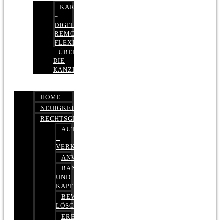
KARRIERE
–
DIGITAL,
REMOTE,
FLEXIBEL
ÜBER
DIE
KANZLEI
HOME
NEUIGKEITEN
RECHTSGEBIETE
AUTOBETRUG
–
VERKEHRSRECHT
ANWALTSHAFTUNGSRECHT
BANK-
UND
KAPITALMARKTRECHT
BEWERTUNGEN
LÖSCHEN
ERBRECHT