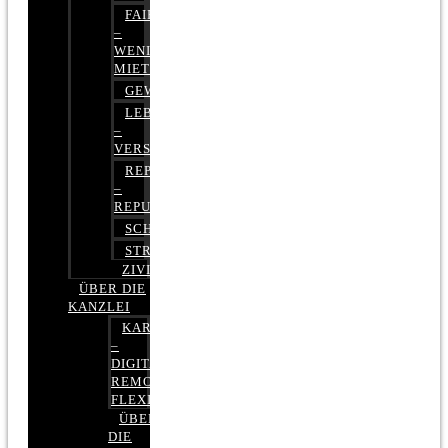
FAIRMIETEN
–
WENIGER
MIETE
GEWERBERECHT
LEBENSVERSICHERUNG
–
VERSICHERUNGSRECHT
REPUTATIONSRECHT
–
REPUTATIONSMANAGEMENT
SCHUFARECHT
STRAFRECHT
ZIVILRECHT
ÜBER DIE
KANZLEI
KARRIERE
–
DIGITAL,
REMOTE,
FLEXIBEL
ÜBER
DIE