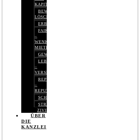
KAPITALMARKTRECHT
BEWERTUNGEN
LÖSCHEN
ERBRECHT
FAIRMIETEN
–
WENIGER
MIETE
GEWERBERECHT
LEBENSVERSICHERUNG
–
VERSICHERUNGSRECHT
REPUTATIONSRECHT
–
REPUTATIONSMANAGEMENT
SCHUFARECHT
STRAFRECHT
ZIVILRECHT
ÜBER
DIE
KANZLEI