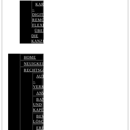
KARRIERE
–
DIGITAL,
REMOTE,
FLEXIBEL
ÜBER
DIE
KANZLEI
HOME
NEUIGKEITEN
RECHTSGEBIETE
AUTOBETRUG
–
VERKEHRSRECHT
ANWALTSHAFTUNGSRECHT
BANK-
UND
KAPITALMARKTRECHT
BEWERTUNGEN
LÖSCHEN
ERBRECHT