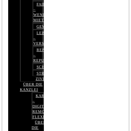
FAIRMIETEN
–
WENIGER
MIETE
GEWERBERECHT
LEBENSVERSICHERUNG
–
VERSICHERUNGSRECHT
REPUTATIONSRECHT
–
REPUTATIONSMANAGEMENT
SCHUFARECHT
STRAFRECHT
ZIVILRECHT
ÜBER DIE
KANZLEI
KARRIERE
–
DIGITAL,
REMOTE,
FLEXIBEL
ÜBER
DIE