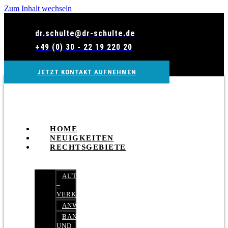
Zum Inhalt wechseln
dr.schulte@dr-schulte.de
+49 (0) 30 - 22 19 220 20
JETZT KONTAKT AUFNEHMEN
HOME
NEUIGKEITEN
RECHTSGEBIETE
AUTOBETRUG
–
VERKEHRSRECHT
ANWALTSHAFTUNGSRECHT
BANK-
UND