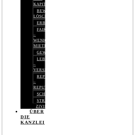
KAPITALMARKTRECHT
BEWERTUNGEN
LÖSCHEN
ERBRECHT
FAIRMIETEN
–
WENIGER
MIETE
GEWERBERECHT
LEBENSVERSICHERUNG
–
VERSICHERUNGSRECHT
REPUTATIONSRECHT
–
REPUTATIONSMANAGEMENT
SCHUFARECHT
STRAFRECHT
ZIVILRECHT
ÜBER
DIE
KANZLEI