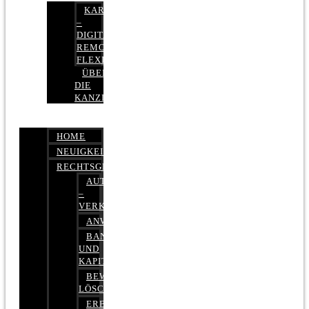
KARRIERE
–
DIGITAL,
REMOTE,
FLEXIBEL
ÜBER
DIE
KANZLEI
HOME
NEUIGKEITEN
RECHTSGEBIETE
AUTOBETRUG
–
VERKEHRSRECHT
ANWALTSHAFTUNGSRECHT
BANK-
UND
KAPITALMARKTRECHT
BEWERTUNGEN
LÖSCHEN
ERBRECHT