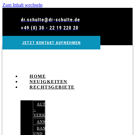
Zum Inhalt wechseln
dr.schulte@dr-schulte.de
+49 (0) 30 - 22 19 220 20
JETZT KONTAKT AUFNEHMEN
HOME
NEUIGKEITEN
RECHTSGEBIETE
AUTOBETRUG
–
VERKEHRSRECHT
ANWALTSHAFTUNGSRECHT
BANK-
UND