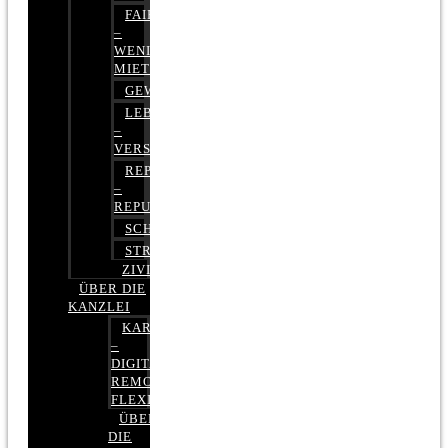
FAIRMIETEN
–
WENIGER
MIETE
GEWERBERECHT
LEBENSVERSICHERUNG
–
VERSICHERUNGSRECHT
REPUTATIONSRECHT
–
REPUTATIONSMANAGEMENT
SCHUFARECHT
STRAFRECHT
ZIVILRECHT
ÜBER DIE
KANZLEI
KARRIERE
–
DIGITAL,
REMOTE,
FLEXIBEL
ÜBER
DIE