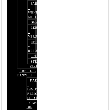
FAIRMIETEN
–
WENIGER
MIETE
GEWERBERECHT
LEBENSVERSICHERUNG
–
VERSICHERUNGSRECHT
REPUTATIONSRECHT
–
REPUTATIONSMANAGEMENT
SCHUFARECHT
STRAFRECHT
ZIVILRECHT
ÜBER DIE
KANZLEI
KARRIERE
–
DIGITAL,
REMOTE,
FLEXIBEL
ÜBER
DIE