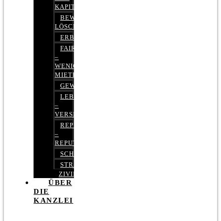
KAPITALMARKTRECHT
BEWERTUNGEN
LÖSCHEN
ERBRECHT
FAIRMIETEN
–
WENIGER
MIETE
GEWERBERECHT
LEBENSVERSICHERUNG
–
VERSICHERUNGSRECHT
REPUTATIONSRECHT
–
REPUTATIONSMANAGEMENT
SCHUFARECHT
STRAFRECHT
ZIVILRECHT
ÜBER
DIE
KANZLEI