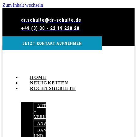
Zum Inhalt wechseln
dr.schulte@dr-schulte.de
+49 (0) 30 - 22 19 220 20
JETZT KONTAKT AUFNEHMEN
HOME
NEUIGKEITEN
RECHTSGEBIETE
AUTOBETRUG
–
VERKEHRSRECHT
ANWALTSHAFTUNGSRECHT
BANK-
UND