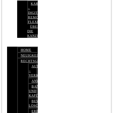
KARRIERE
–
DIGITAL,
REMOTE,
FLEXIBEL
ÜBER
DIE
KANZLEI
HOME
NEUIGKEITEN
RECHTSGEBIETE
AUTOBETRUG
–
VERKEHRSRECHT
ANWALTSHAFTUNGSRECHT
BANK-
UND
KAPITALMARKTRECHT
BEWERTUNGEN
LÖSCHEN
ERBRECHT