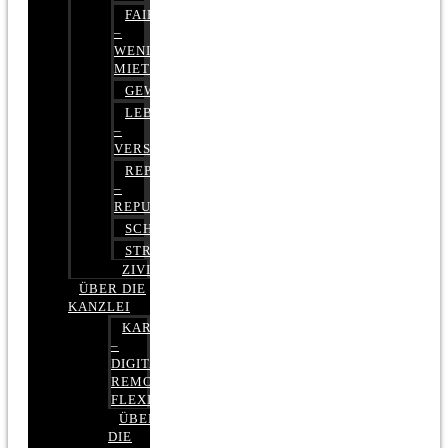
FAIRMIETEN
–
WENIGER
MIETE
GEWERBERECHT
LEBENSVERSICHERUNG
–
VERSICHERUNGSRECHT
REPUTATIONSRECHT
–
REPUTATIONSMANAGEMENT
SCHUFARECHT
STRAFRECHT
ZIVILRECHT
ÜBER DIE
KANZLEI
KARRIERE
–
DIGITAL,
REMOTE,
FLEXIBEL
ÜBER
DIE