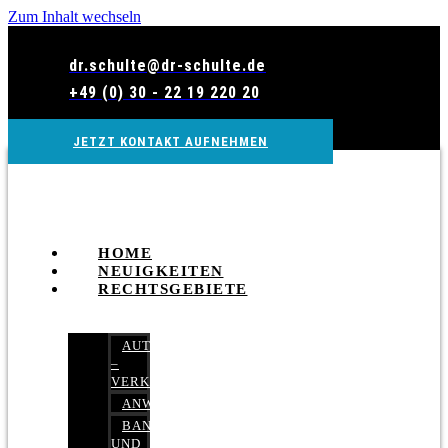
Zum Inhalt wechseln
dr.schulte@dr-schulte.de
+49 (0) 30 - 22 19 220 20
JETZT KONTAKT AUFNEHMEN
HOME
NEUIGKEITEN
RECHTSGEBIETE
AUTOBETRUG
–
VERKEHRSRECHT
ANWALTSHAFTUNGSRECHT
BANK-
UND