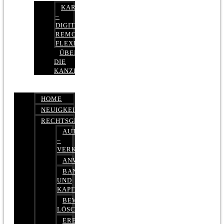
KARRIERE
–
DIGITAL,
REMOTE,
FLEXIBEL
ÜBER
DIE
KANZLEI
HOME
NEUIGKEITEN
RECHTSGEBIETE
AUTOBETRUG
–
VERKEHRSRECHT
ANWALTSHAFTUNGSRECHT
BANK-
UND
KAPITALMARKTRECHT
BEWERTUNGEN
LÖSCHEN
ERBRECHT