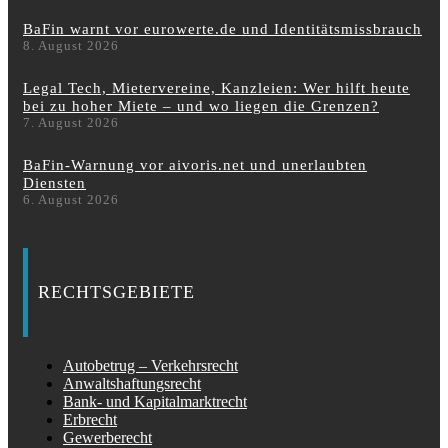
BaFin warnt vor eurowerte.de und Identitätsmissbrauch
8. August 2026
Legal Tech, Mietervereine, Kanzleien: Wer hilft heute
bei zu hoher Miete – und wo liegen die Grenzen?
7. August 2026
BaFin-Warnung vor aivoris.net und unerlaubten
Diensten
6. August 2026
RECHTSGEBIETE
Autobetrug – Verkehrsrecht
Anwaltshaftungsrecht
Bank- und Kapitalmarktrecht
Erbrecht
Gewerberecht