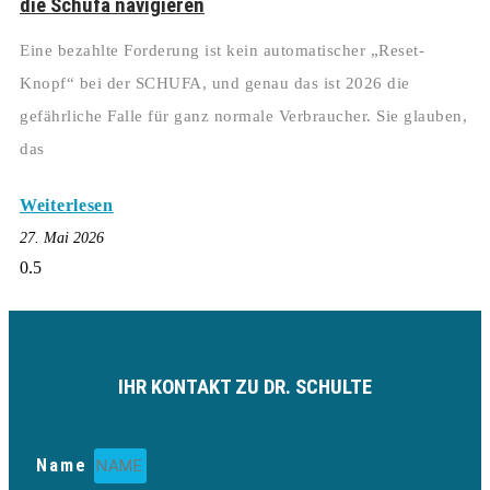
die Schufa navigieren
Eine bezahlte Forderung ist kein automatischer „Reset-
Knopf“ bei der SCHUFA, und genau das ist 2026 die
gefährliche Falle für ganz normale Verbraucher. Sie glauben,
das
Weiterlesen
27. Mai 2026
IHR KONTAKT ZU DR. SCHULTE
Name