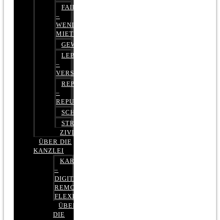
FAIRMIETEN
–
WENIGER
MIETE
GEWERBERECHT
LEBENSVERSICHERUNG
–
VERSICHERUNGSRECHT
REPUTATIONSRECHT
–
REPUTATIONSMANAGEMENT
SCHUFARECHT
STRAFRECHT
ZIVILRECHT
ÜBER DIE
KANZLEI
KARRIERE
–
DIGITAL,
REMOTE,
FLEXIBEL
ÜBER
DIE