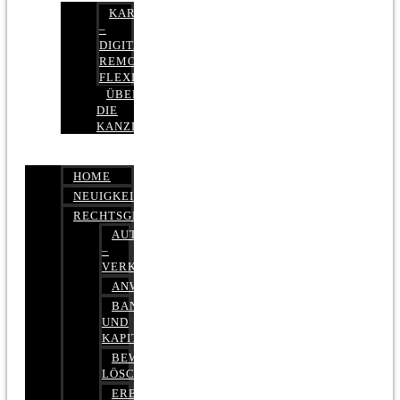
KARRIERE
–
DIGITAL,
REMOTE,
FLEXIBEL
ÜBER
DIE
KANZLEI
HOME
NEUIGKEITEN
RECHTSGEBIETE
AUTOBETRUG
–
VERKEHRSRECHT
ANWALTSHAFTUNGSRECHT
BANK-
UND
KAPITALMARKTRECHT
BEWERTUNGEN
LÖSCHEN
ERBRECHT