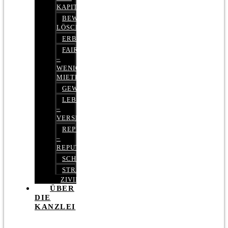
KAPITALMARKTRECHT
BEWERTUNGEN
LÖSCHEN
ERBRECHT
FAIRMIETEN
–
WENIGER
MIETE
GEWERBERECHT
LEBENSVERSICHERUNG
–
VERSICHERUNGSRECHT
REPUTATIONSRECHT
–
REPUTATIONSMANAGEMENT
SCHUFARECHT
STRAFRECHT
ZIVILRECHT
ÜBER
DIE
KANZLEI