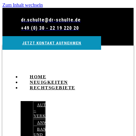
Zum Inhalt wechseln
dr.schulte@dr-schulte.de
+49 (0) 30 - 22 19 220 20
JETZT KONTAKT AUFNEHMEN
HOME
NEUIGKEITEN
RECHTSGEBIETE
AUTOBETRUG
–
VERKEHRSRECHT
ANWALTSHAFTUNGSRECHT
BANK-
UND