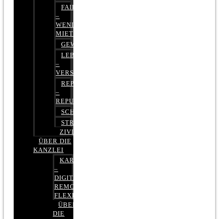
FAIRMIETEN
–
WENIGER
MIETE
GEWERBERECHT
LEBENSVERSICHERUNG
–
VERSICHERUNGSRECHT
REPUTATIONSRECHT
–
REPUTATIONSMANAGEMENT
SCHUFARECHT
STRAFRECHT
ZIVILRECHT
ÜBER DIE
KANZLEI
KARRIERE
–
DIGITAL,
REMOTE,
FLEXIBEL
ÜBER
DIE