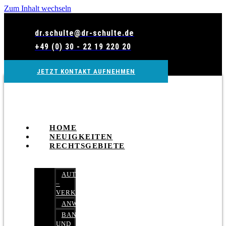
Zum Inhalt wechseln
dr.schulte@dr-schulte.de
+49 (0) 30 - 22 19 220 20
JETZT KONTAKT AUFNEHMEN
HOME
NEUIGKEITEN
RECHTSGEBIETE
AUTOBETRUG
–
VERKEHRSRECHT
ANWALTSHAFTUNGSRECHT
BANK-
UND