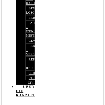
KAPITALMARKTRECHT
BEWERTUNGEN
LÖSCHEN
ERBRECHT
FAIRMIETEN
–
WENIGER
MIETE
GEWERBERECHT
LEBENSVERSICHERUNG
–
VERSICHERUNGSRECHT
REPUTATIONSRECHT
–
REPUTATIONSMANAGEMENT
SCHUFARECHT
STRAFRECHT
ZIVILRECHT
ÜBER
DIE
KANZLEI