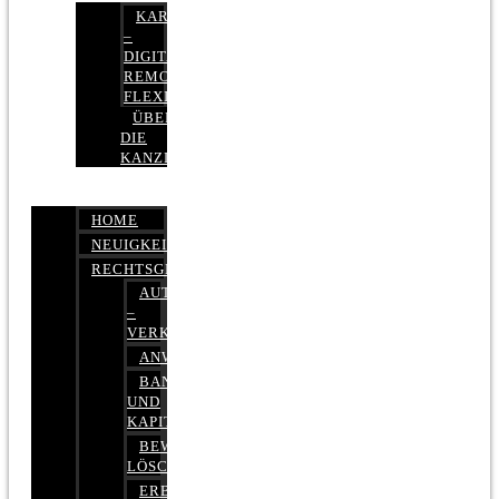
KARRIERE
–
DIGITAL,
REMOTE,
FLEXIBEL
ÜBER
DIE
KANZLEI
HOME
NEUIGKEITEN
RECHTSGEBIETE
AUTOBETRUG
–
VERKEHRSRECHT
ANWALTSHAFTUNGSRECHT
BANK-
UND
KAPITALMARKTRECHT
BEWERTUNGEN
LÖSCHEN
ERBRECHT