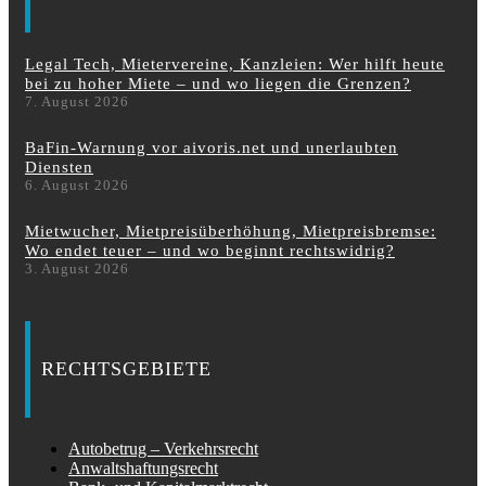
Legal Tech, Mietervereine, Kanzleien: Wer hilft heute
bei zu hoher Miete – und wo liegen die Grenzen?
7. August 2026
BaFin-Warnung vor aivoris.net und unerlaubten
Diensten
6. August 2026
Mietwucher, Mietpreisüberhöhung, Mietpreisbremse:
Wo endet teuer – und wo beginnt rechtswidrig?
3. August 2026
RECHTSGEBIETE
Autobetrug – Verkehrsrecht
Anwaltshaftungsrecht