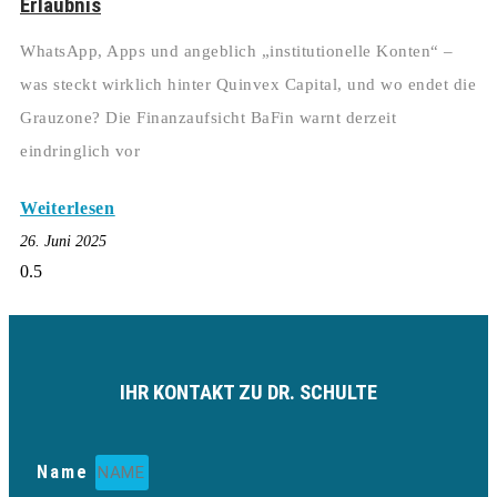
Erlaubnis
WhatsApp, Apps und angeblich „institutionelle Konten“ –
was steckt wirklich hinter Quinvex Capital, und wo endet die
Grauzone? Die Finanzaufsicht BaFin warnt derzeit
eindringlich vor
Weiterlesen
26. Juni 2025
IHR KONTAKT ZU DR. SCHULTE
Name