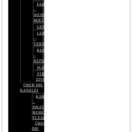
FAIRMIETEN
–
WENIGER
MIETE
GEWERBERECHT
LEBENSVERSICHERUNG
–
VERSICHERUNGSRECHT
REPUTATIONSRECHT
–
REPUTATIONSMANAGEMENT
SCHUFARECHT
STRAFRECHT
ZIVILRECHT
ÜBER DIE
KANZLEI
KARRIERE
–
DIGITAL,
REMOTE,
FLEXIBEL
ÜBER
DIE