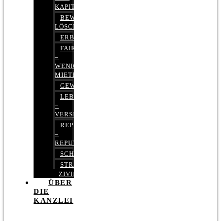
KAPITALMARKTRECHT
BEWERTUNGEN
LÖSCHEN
ERBRECHT
FAIRMIETEN
–
WENIGER
MIETE
GEWERBERECHT
LEBENSVERSICHERUNG
–
VERSICHERUNGSRECHT
REPUTATIONSRECHT
–
REPUTATIONSMANAGEMENT
SCHUFARECHT
STRAFRECHT
ZIVILRECHT
ÜBER
DIE
KANZLEI