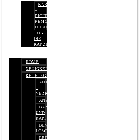
KARRIERE
–
DIGITAL,
REMOTE,
FLEXIBEL
ÜBER
DIE
KANZLEI
HOME
NEUIGKEITEN
RECHTSGEBIETE
AUTOBETRUG
–
VERKEHRSRECHT
ANWALTSHAFTUNGSRECHT
BANK-
UND
KAPITALMARKTRECHT
BEWERTUNGEN
LÖSCHEN
ERBRECHT