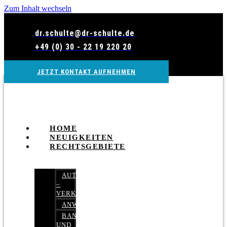
Zum Inhalt wechseln
dr.schulte@dr-schulte.de
+49 (0) 30 - 22 19 220 20
JETZT KONTAKT AUFNEHMEN
HOME
NEUIGKEITEN
RECHTSGEBIETE
AUTOBETRUG
–
VERKEHRSRECHT
ANWALTSHAFTUNGSRECHT
BANK-
UND