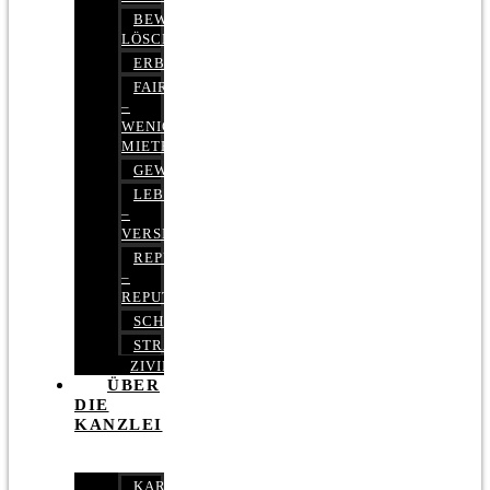
BEWERTUNGEN
LÖSCHEN
ERBRECHT
FAIRMIETEN
–
WENIGER
MIETE
GEWERBERECHT
LEBENSVERSICHERUNG
–
VERSICHERUNGSRECHT
REPUTATIONSRECHT
–
REPUTATIONSMANAGEMENT
SCHUFARECHT
STRAFRECHT
ZIVILRECHT
ÜBER
DIE
KANZLEI
KARRIERE