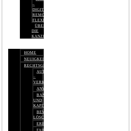
–
DIGITAL,
REMOTE,
FLEXIBEL
ÜBER
DIE
KANZLEI
HOME
NEUIGKEITEN
RECHTSGEBIETE
AUTOBETRUG
–
VERKEHRSRECHT
ANWALTSHAFTUNGSRECHT
BANK-
UND
KAPITALMARKTRECHT
BEWERTUNGEN
LÖSCHEN
ERBRECHT
FAIRMIETEN