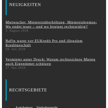
NEUIGKEITEN
Mietwucher, Mietpreisüberhöhung, Mietpreisbremse:
Wo endet teuer – und wo beginnt rechtswidrig?
3. August 2026
BaFin warnt vor EUKredit Pro und illegalem
Kreditgeschäft
28. Juli 2026
Vermieter unter Druck: Warum rechtssichere Mieten
auch Eigentümer schützen
27. Juli 2026
RECHTSGEBIETE
Autobetrug – Verkehrsrecht