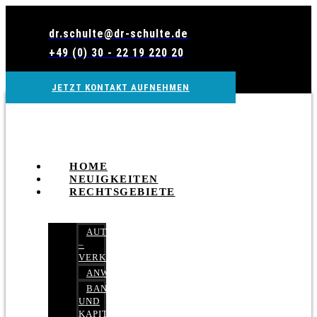
Zum
Inhalt
dr.schulte@dr-schulte.de
wechseln
+49 (0) 30 - 22 19 220 20
JETZT KONTAKT AUFNEHMEN
HOME
NEUIGKEITEN
RECHTSGEBIETE
AUTOBETRUG
–
VERKEHRSRECHT
ANWALTSHAFTUNGSRECHT
BANK-
UND
KAPITALMARKTRECHT