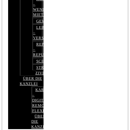
–
WENIGER
MIETE
GEWERBERECHT
LEBENSVERSICHERUNG
–
VERSICHERUNGSRECHT
REPUTATIONSRECHT
–
REPUTATIONSMANAGEMENT
SCHUFARECHT
STRAFRECHT
ZIVILRECHT
ÜBER DIE
KANZLEI
KARRIERE
–
DIGITAL,
REMOTE,
FLEXIBEL
ÜBER
DIE
KANZLEI