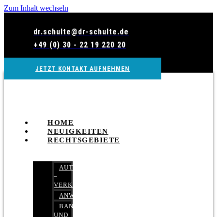
Zum Inhalt wechseln
dr.schulte@dr-schulte.de
+49 (0) 30 - 22 19 220 20
JETZT KONTAKT AUFNEHMEN
HOME
NEUIGKEITEN
RECHTSGEBIETE
AUTOBETRUG
–
VERKEHRSRECHT
ANWALTSHAFTUNGSRECHT
BANK-
UND