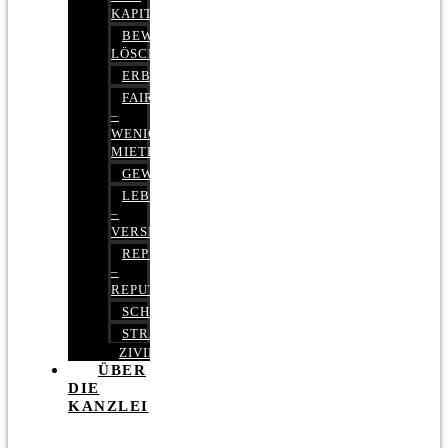
KAPITALMARKTRECHT
BEWERTUNGEN
LÖSCHEN
ERBRECHT
FAIRMIETEN
–
WENIGER
MIETE
GEWERBERECHT
LEBENSVERSICHERUNG
–
VERSICHERUNGSRECHT
REPUTATIONSRECHT
–
REPUTATIONSMANAGEMENT
SCHUFARECHT
STRAFRECHT
ZIVILRECHT
ÜBER
DIE
KANZLEI