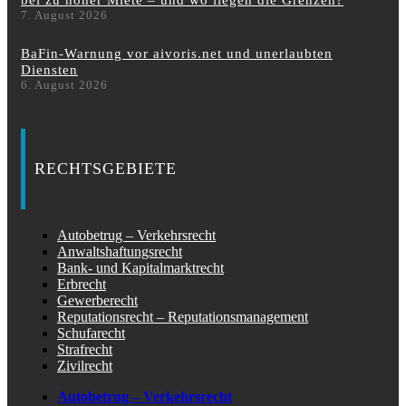
bei zu hoher Miete – und wo liegen die Grenzen?
7. August 2026
BaFin-Warnung vor aivoris.net und unerlaubten
Diensten
6. August 2026
RECHTSGEBIETE
Autobetrug – Verkehrsrecht
Anwaltshaftungsrecht
Bank- und Kapitalmarktrecht
Erbrecht
Gewerberecht
Reputationsrecht – Reputationsmanagement
Schufarecht
Strafrecht
Zivilrecht
Autobetrug – Verkehrsrecht