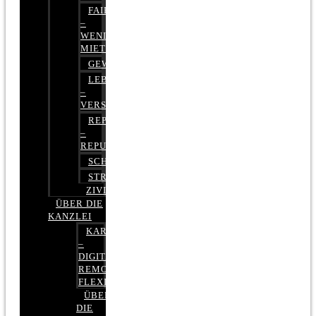
FAIRMIETEN
–
WENIGER
MIETE
GEWERBERECHT
LEBENSVERSICHERUNG
–
VERSICHERUNGSRECHT
REPUTATIONSRECHT
–
REPUTATIONSMANAGEMENT
SCHUFARECHT
STRAFRECHT
ZIVILRECHT
ÜBER DIE
KANZLEI
KARRIERE
–
DIGITAL,
REMOTE,
FLEXIBEL
ÜBER
DIE