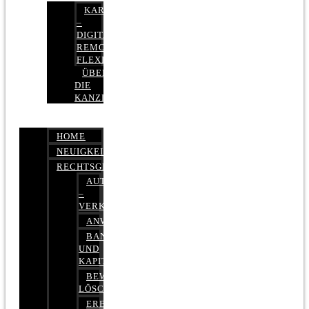
KARRIERE
–
DIGITAL,
REMOTE,
FLEXIBEL
ÜBER
DIE
KANZLEI
HOME
NEUIGKEITEN
RECHTSGEBIETE
AUTOBETRUG
–
VERKEHRSRECHT
ANWALTSHAFTUNGSRECHT
BANK-
UND
KAPITALMARKTRECHT
BEWERTUNGEN
LÖSCHEN
ERBRECHT