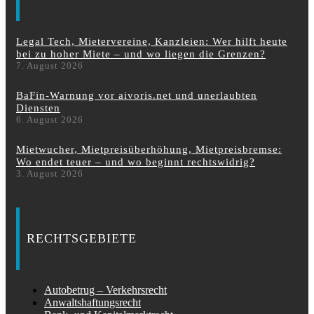
Legal Tech, Mietervereine, Kanzleien: Wer hilft heute
bei zu hoher Miete – und wo liegen die Grenzen?
7. August 2026
BaFin-Warnung vor aivoris.net und unerlaubten
Diensten
6. August 2026
Mietwucher, Mietpreisüberhöhung, Mietpreisbremse:
Wo endet teuer – und wo beginnt rechtswidrig?
3. August 2026
RECHTSGEBIETE
Autobetrug – Verkehrsrecht
Anwaltshaftungsrecht