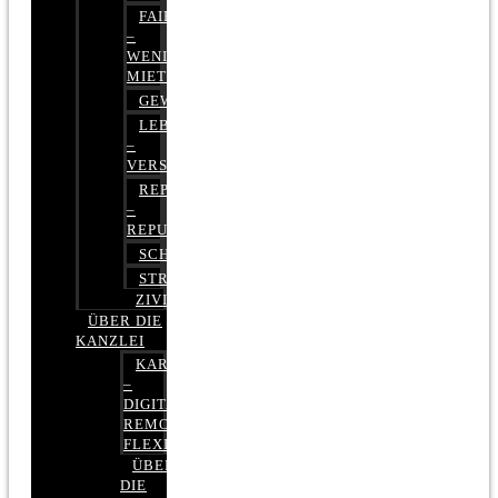
FAIRMIETEN
–
WENIGER
MIETE
GEWERBERECHT
LEBENSVERSICHERUNG
–
VERSICHERUNGSRECHT
REPUTATIONSRECHT
–
REPUTATIONSMANAGEMENT
SCHUFARECHT
STRAFRECHT
ZIVILRECHT
ÜBER DIE
KANZLEI
KARRIERE
–
DIGITAL,
REMOTE,
FLEXIBEL
ÜBER
DIE