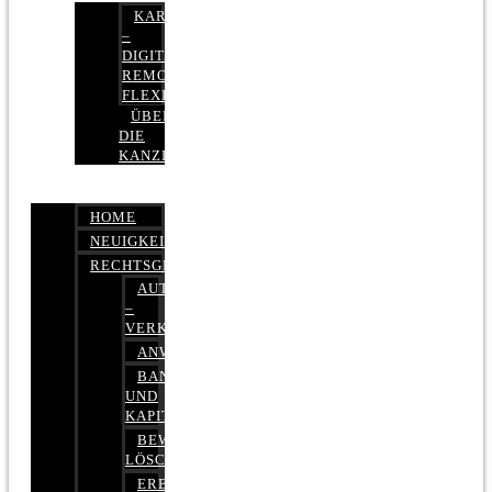
KARRIERE
–
DIGITAL,
REMOTE,
FLEXIBEL
ÜBER
DIE
KANZLEI
HOME
NEUIGKEITEN
RECHTSGEBIETE
AUTOBETRUG
–
VERKEHRSRECHT
ANWALTSHAFTUNGSRECHT
BANK-
UND
KAPITALMARKTRECHT
BEWERTUNGEN
LÖSCHEN
ERBRECHT