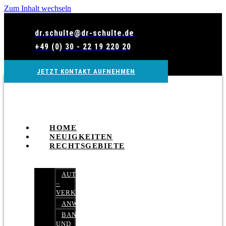
Zum Inhalt wechseln
dr.schulte@dr-schulte.de
+49 (0) 30 - 22 19 220 20
JETZT KONTAKT AUFNEHMEN
HOME
NEUIGKEITEN
RECHTSGEBIETE
AUTOBETRUG
–
VERKEHRSRECHT
ANWALTSHAFTUNGSRECHT
BANK-
UND