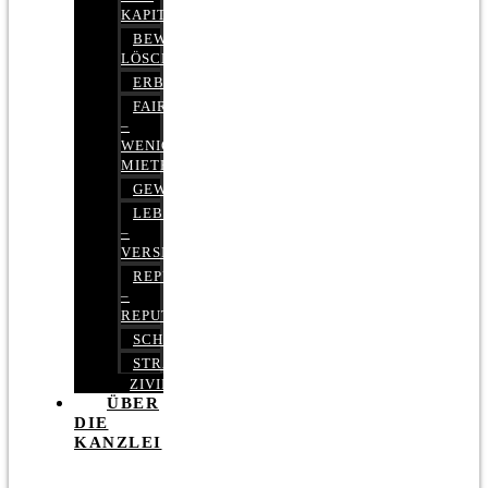
KAPITALMARKTRECHT
BEWERTUNGEN
LÖSCHEN
ERBRECHT
FAIRMIETEN
–
WENIGER
MIETE
GEWERBERECHT
LEBENSVERSICHERUNG
–
VERSICHERUNGSRECHT
REPUTATIONSRECHT
–
REPUTATIONSMANAGEMENT
SCHUFARECHT
STRAFRECHT
ZIVILRECHT
ÜBER
DIE
KANZLEI