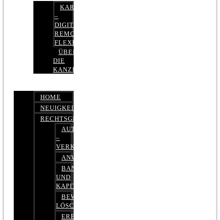
KARRIERE
–
DIGITAL,
REMOTE,
FLEXIBEL
ÜBER
DIE
KANZLEI
HOME
NEUIGKEITEN
RECHTSGEBIETE
AUTOBETRUG
–
VERKEHRSRECHT
ANWALTSHAFTUNGSRECHT
BANK-
UND
KAPITALMARKTRECHT
BEWERTUNGEN
LÖSCHEN
ERBRECHT