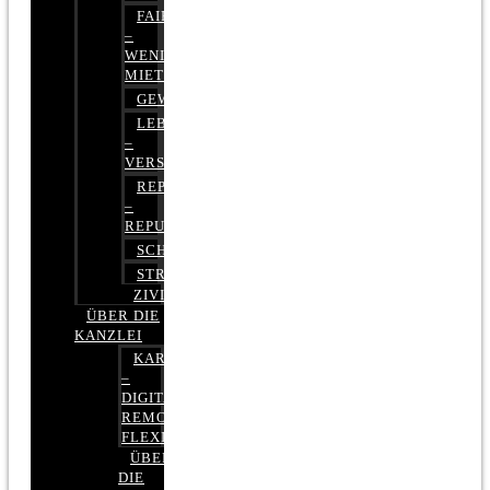
FAIRMIETEN
–
WENIGER
MIETE
GEWERBERECHT
LEBENSVERSICHERUNG
–
VERSICHERUNGSRECHT
REPUTATIONSRECHT
–
REPUTATIONSMANAGEMENT
SCHUFARECHT
STRAFRECHT
ZIVILRECHT
ÜBER DIE
KANZLEI
KARRIERE
–
DIGITAL,
REMOTE,
FLEXIBEL
ÜBER
DIE