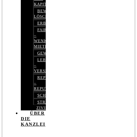
KAPITALMARKTRECHT
BEWERTUNGEN
LÖSCHEN
ERBRECHT
FAIRMIETEN
–
WENIGER
MIETE
GEWERBERECHT
LEBENSVERSICHERUNG
–
VERSICHERUNGSRECHT
REPUTATIONSRECHT
–
REPUTATIONSMANAGEMENT
SCHUFARECHT
STRAFRECHT
ZIVILRECHT
ÜBER
DIE
KANZLEI