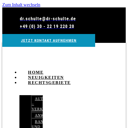
Zum Inhalt wechseln
dr.schulte@dr-schulte.de
+49 (0) 30 - 22 19 220 20
JETZT KONTAKT AUFNEHMEN
HOME
NEUIGKEITEN
RECHTSGEBIETE
AUTOBETRUG
–
VERKEHRSRECHT
ANWALTSHAFTUNGSRECHT
BANK-
UND