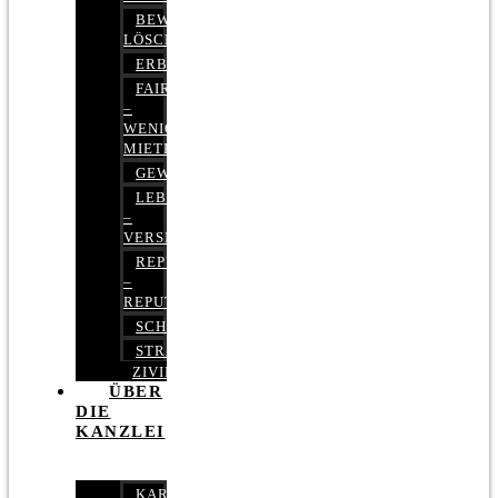
BEWERTUNGEN
LÖSCHEN
ERBRECHT
FAIRMIETEN
–
WENIGER
MIETE
GEWERBERECHT
LEBENSVERSICHERUNG
–
VERSICHERUNGSRECHT
REPUTATIONSRECHT
–
REPUTATIONSMANAGEMENT
SCHUFARECHT
STRAFRECHT
ZIVILRECHT
ÜBER
DIE
KANZLEI
KARRIERE