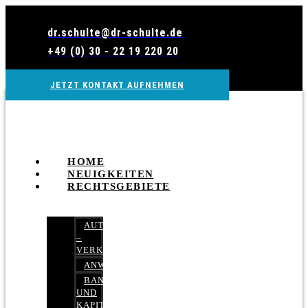
Zum
Inhalt
dr.schulte@dr-schulte.de
wechseln
+49 (0) 30 - 22 19 220 20
JETZT KONTAKT AUFNEHMEN
HOME
NEUIGKEITEN
RECHTSGEBIETE
AUTOBETRUG
–
VERKEHRSRECHT
ANWALTSHAFTUNGSRECHT
BANK-
UND
KAPITALMARKTRECHT