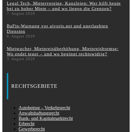
Legal Tech, Mietervereine, Kanzleien: Wer hilft heute
bei zu hoher Miete – und wo liegen die Grenzen?
7. August 2026
BaFin-Warnung vor aivoris.net und unerlaubten
Diensten
6. August 2026
Mietwucher, Mietpreisüberhöhung, Mietpreisbremse:
Wo endet teuer – und wo beginnt rechtswidrig?
3. August 2026
RECHTSGEBIETE
Autobetrug – Verkehrsrecht
Anwaltshaftungsrecht
Bank- und Kapitalmarktrecht
Erbrecht
Gewerberecht