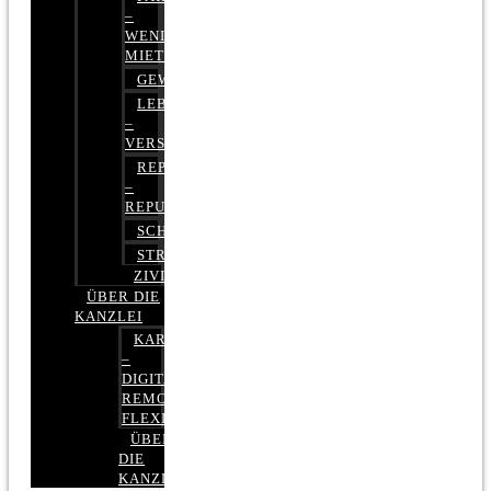
–
WENIGER
MIETE
GEWERBERECHT
LEBENSVERSICHERUNG
–
VERSICHERUNGSRECHT
REPUTATIONSRECHT
–
REPUTATIONSMANAGEMENT
SCHUFARECHT
STRAFRECHT
ZIVILRECHT
ÜBER DIE
KANZLEI
KARRIERE
–
DIGITAL,
REMOTE,
FLEXIBEL
ÜBER
DIE
KANZLEI