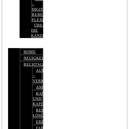
–
DIGITAL,
REMOTE,
FLEXIBEL
ÜBER
DIE
KANZLEI
HOME
NEUIGKEITEN
RECHTSGEBIETE
AUTOBETRUG
–
VERKEHRSRECHT
ANWALTSHAFTUNGSRECHT
BANK-
UND
KAPITALMARKTRECHT
BEWERTUNGEN
LÖSCHEN
ERBRECHT
FAIRMIETEN