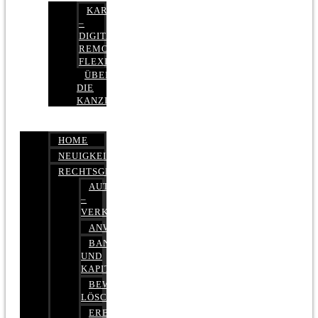
KARRIERE
–
DIGITAL,
REMOTE,
FLEXIBEL
ÜBER
DIE
KANZLEI
HOME
NEUIGKEITEN
RECHTSGEBIETE
AUTOBETRUG
–
VERKEHRSRECHT
ANWALTSHAFTUNGSRECHT
BANK-
UND
KAPITALMARKTRECHT
BEWERTUNGEN
LÖSCHEN
ERBRECHT