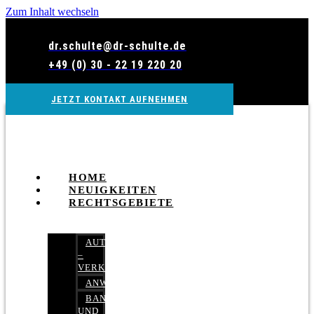
Zum Inhalt wechseln
dr.schulte@dr-schulte.de
+49 (0) 30 - 22 19 220 20
JETZT KONTAKT AUFNEHMEN
HOME
NEUIGKEITEN
RECHTSGEBIETE
AUTOBETRUG
–
VERKEHRSRECHT
ANWALTSHAFTUNGSRECHT
BANK-
UND