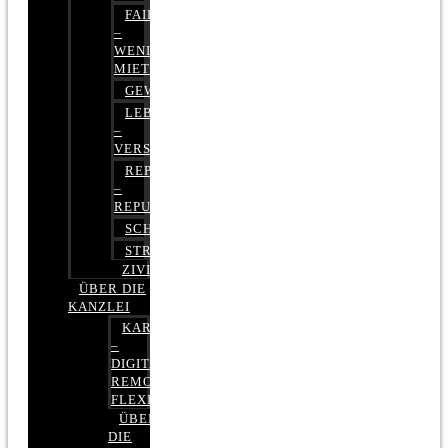
FAIRMIETEN
–
WENIGER
MIETE
GEWERBERECHT
LEBENSVERSICHERUNG
–
VERSICHERUNGSRECHT
REPUTATIONSRECHT
–
REPUTATIONSMANAGEMENT
SCHUFARECHT
STRAFRECHT
ZIVILRECHT
ÜBER DIE
KANZLEI
KARRIERE
–
DIGITAL,
REMOTE,
FLEXIBEL
ÜBER
DIE