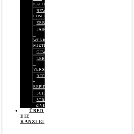
KAPITALMARKTRECHT
BEWERTUNGEN
LÖSCHEN
ERBRECHT
FAIRMIETEN
–
WENIGER
MIETE
GEWERBERECHT
LEBENSVERSICHERUNG
–
VERSICHERUNGSRECHT
REPUTATIONSRECHT
–
REPUTATIONSMANAGEMENT
SCHUFARECHT
STRAFRECHT
ZIVILRECHT
ÜBER
DIE
KANZLEI