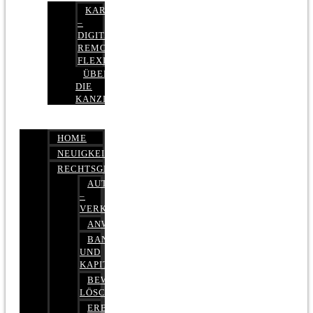
KARRIERE
–
DIGITAL,
REMOTE,
FLEXIBEL
ÜBER
DIE
KANZLEI
HOME
NEUIGKEITEN
RECHTSGEBIETE
AUTOBETRUG
–
VERKEHRSRECHT
ANWALTSHAFTUNGSRECHT
BANK-
UND
KAPITALMARKTRECHT
BEWERTUNGEN
LÖSCHEN
ERBRECHT