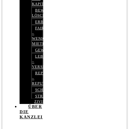
KAPITALMARKTRECHT
BEWERTUNGEN
LÖSCHEN
ERBRECHT
FAIRMIETEN
–
WENIGER
MIETE
GEWERBERECHT
LEBENSVERSICHERUNG
–
VERSICHERUNGSRECHT
REPUTATIONSRECHT
–
REPUTATIONSMANAGEMENT
SCHUFARECHT
STRAFRECHT
ZIVILRECHT
ÜBER
DIE
KANZLEI