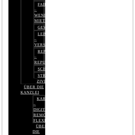
FAIRMIETEN
–
WENIGER
MIETE
GEWERBERECHT
LEBENSVERSICHERUNG
–
VERSICHERUNGSRECHT
REPUTATIONSRECHT
–
REPUTATIONSMANAGEMENT
SCHUFARECHT
STRAFRECHT
ZIVILRECHT
ÜBER DIE
KANZLEI
KARRIERE
–
DIGITAL,
REMOTE,
FLEXIBEL
ÜBER
DIE