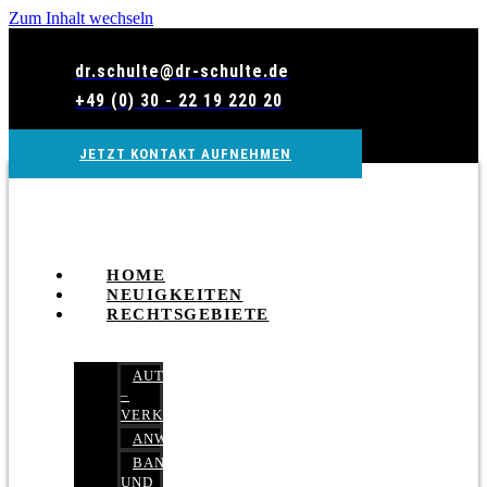
Zum Inhalt wechseln
dr.schulte@dr-schulte.de
+49 (0) 30 - 22 19 220 20
JETZT KONTAKT AUFNEHMEN
HOME
NEUIGKEITEN
RECHTSGEBIETE
AUTOBETRUG
–
VERKEHRSRECHT
ANWALTSHAFTUNGSRECHT
BANK-
UND