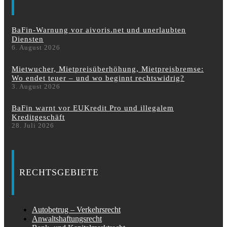
BaFin-Warnung vor aivoris.net und unerlaubten
Diensten
6. August 2026
Mietwucher, Mietpreisüberhöhung, Mietpreisbremse:
Wo endet teuer – und wo beginnt rechtswidrig?
3. August 2026
BaFin warnt vor EUKredit Pro und illegalem
Kreditgeschäft
28. Juli 2026
RECHTSGEBIETE
Autobetrug – Verkehrsrecht
Anwaltshaftungsrecht