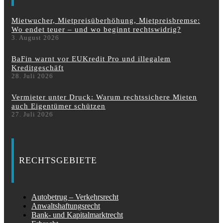
Mietwucher, Mietpreisüberhöhung, Mietpreisbremse:
Wo endet teuer – und wo beginnt rechtswidrig?
3. August 2026
BaFin warnt vor EUKredit Pro und illegalem
Kreditgeschäft
28. Juli 2026
Vermieter unter Druck: Warum rechtssichere Mieten
auch Eigentümer schützen
27. Juli 2026
RECHTSGEBIETE
Autobetrug – Verkehrsrecht
Anwaltshaftungsrecht
Bank- und Kapitalmarktrecht