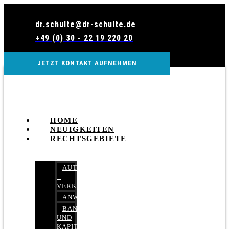
Zum
Inhalt
dr.schulte@dr-schulte.de
wechseln
+49 (0) 30 - 22 19 220 20
JETZT KONTAKT AUFNEHMEN
HOME
NEUIGKEITEN
RECHTSGEBIETE
AUTOBETRUG
–
VERKEHRSRECHT
ANWALTSHAFTUNGSRECHT
BANK-
UND
KAPITALMARKTRECHT