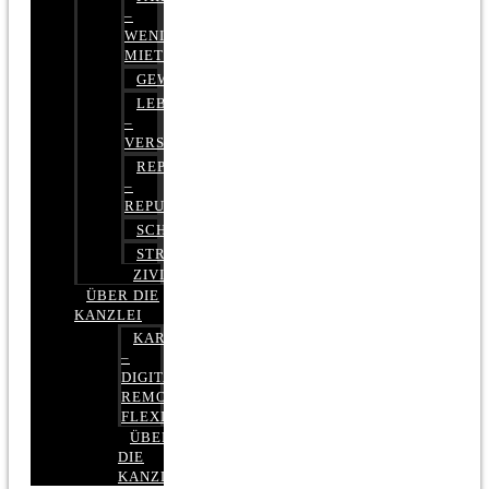
–
WENIGER
MIETE
GEWERBERECHT
LEBENSVERSICHERUNG
–
VERSICHERUNGSRECHT
REPUTATIONSRECHT
–
REPUTATIONSMANAGEMENT
SCHUFARECHT
STRAFRECHT
ZIVILRECHT
ÜBER DIE
KANZLEI
KARRIERE
–
DIGITAL,
REMOTE,
FLEXIBEL
ÜBER
DIE
KANZLEI