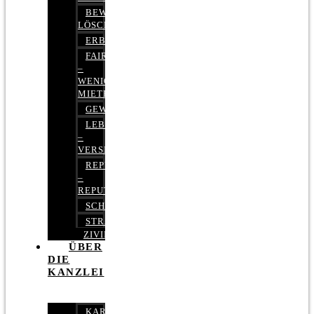
BEWERTUNGEN
LÖSCHEN
ERBRECHT
FAIRMIETEN
–
WENIGER
MIETE
GEWERBERECHT
LEBENSVERSICHERUNG
–
VERSICHERUNGSRECHT
REPUTATIONSRECHT
–
REPUTATIONSMANAGEMENT
SCHUFARECHT
STRAFRECHT
ZIVILRECHT
ÜBER
DIE
KANZLEI
KARRIERE