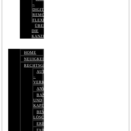
–
DIGITAL,
REMOTE,
FLEXIBEL
ÜBER
DIE
KANZLEI
HOME
NEUIGKEITEN
RECHTSGEBIETE
AUTOBETRUG
–
VERKEHRSRECHT
ANWALTSHAFTUNGSRECHT
BANK-
UND
KAPITALMARKTRECHT
BEWERTUNGEN
LÖSCHEN
ERBRECHT
FAIRMIETEN