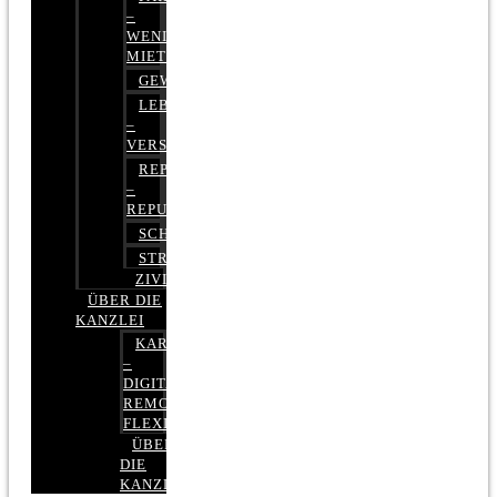
–
WENIGER
MIETE
GEWERBERECHT
LEBENSVERSICHERUNG
–
VERSICHERUNGSRECHT
REPUTATIONSRECHT
–
REPUTATIONSMANAGEMENT
SCHUFARECHT
STRAFRECHT
ZIVILRECHT
ÜBER DIE
KANZLEI
KARRIERE
–
DIGITAL,
REMOTE,
FLEXIBEL
ÜBER
DIE
KANZLEI