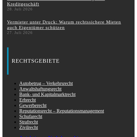
Kreditgeschäft
28. Juli 2026
Vermieter unter Druck: Warum rechtssichere Mieten
auch Eigentümer schützen
27. Juli 2026
RECHTSGEBIETE
Autobetrug – Verkehrsrecht
Anwaltshaftungsrecht
Bank- und Kapitalmarktrecht
Erbrecht
Gewerberecht
Reputationsrecht – Reputationsmanagement
Schufarecht
Strafrecht
Zivilrecht