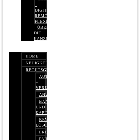
–
DIGITAL,
REMOTE,
FLEXIBEL
ÜBER
DIE
KANZLEI
HOME
NEUIGKEITEN
RECHTSGEBIETE
AUTOBETRUG
–
VERKEHRSRECHT
ANWALTSHAFTUNGSRECHT
BANK-
UND
KAPITALMARKTRECHT
BEWERTUNGEN
LÖSCHEN
ERBRECHT
FAIRMIETEN