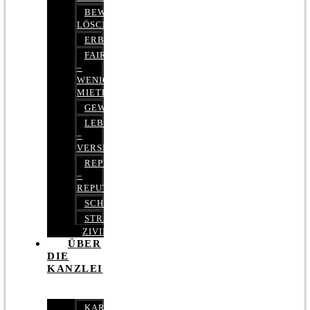
BEWERTUNGEN
LÖSCHEN
ERBRECHT
FAIRMIETEN
–
WENIGER
MIETE
GEWERBERECHT
LEBENSVERSICHERUNG
–
VERSICHERUNGSRECHT
REPUTATIONSRECHT
–
REPUTATIONSMANAGEMENT
SCHUFARECHT
STRAFRECHT
ZIVILRECHT
ÜBER
DIE
KANZLEI
KARRIERE