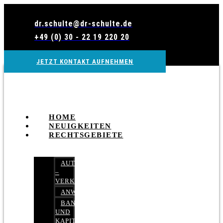
Zum
Inhalt
dr.schulte@dr-schulte.de
wechseln
+49 (0) 30 - 22 19 220 20
JETZT KONTAKT AUFNEHMEN
HOME
NEUIGKEITEN
RECHTSGEBIETE
AUTOBETRUG
–
VERKEHRSRECHT
ANWALTSHAFTUNGSRECHT
BANK-
UND
KAPITALMARKTRECHT