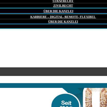
STRAFRECHT
ZIVILRECHT
ÜBER DIE KANZLEI
KARRIERE – DIGITAL, REMOTE, FLEXIBEL
ÜBER DIE KANZLEI