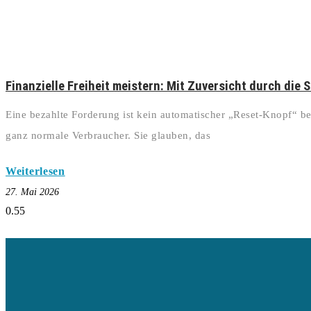
Finanzielle Freiheit meistern: Mit Zuversicht durch die 
Eine bezahlte Forderung ist kein automatischer „Reset-Knopf“ be
ganz normale Verbraucher. Sie glauben, das
Weiterlesen
27. Mai 2026