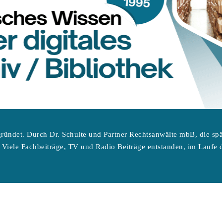
ründet. Durch Dr. Schulte und Partner Rechtsanwälte mbB, die sp
 Viele Fachbeiträge, TV und Radio Beiträge entstanden, im Laufe d