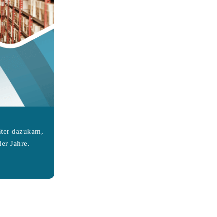
äter dazukam,
er Jahre.