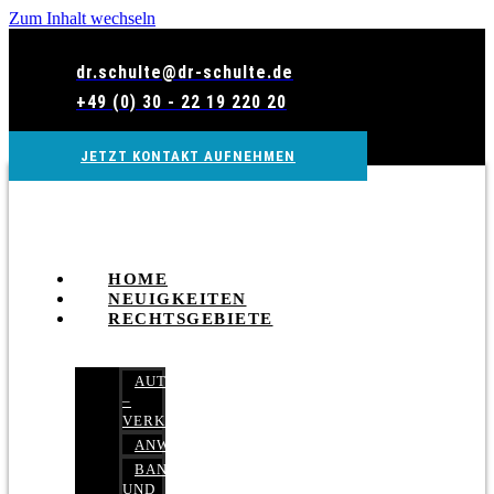
Zum Inhalt wechseln
dr.schulte@dr-schulte.de
+49 (0) 30 - 22 19 220 20
JETZT KONTAKT AUFNEHMEN
HOME
NEUIGKEITEN
RECHTSGEBIETE
AUTOBETRUG
–
VERKEHRSRECHT
ANWALTSHAFTUNGSRECHT
BANK-
UND