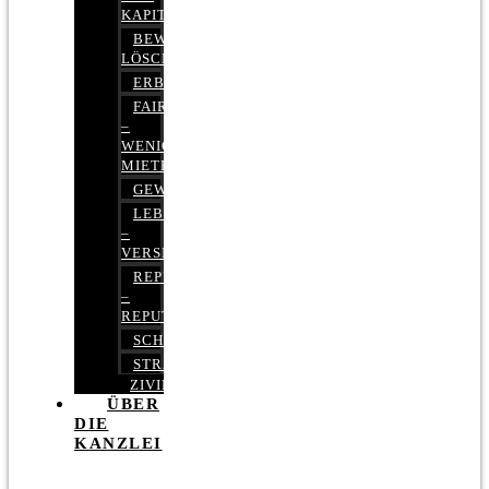
KAPITALMARKTRECHT
BEWERTUNGEN
LÖSCHEN
ERBRECHT
FAIRMIETEN
–
WENIGER
MIETE
GEWERBERECHT
LEBENSVERSICHERUNG
–
VERSICHERUNGSRECHT
REPUTATIONSRECHT
–
REPUTATIONSMANAGEMENT
SCHUFARECHT
STRAFRECHT
ZIVILRECHT
ÜBER
DIE
KANZLEI