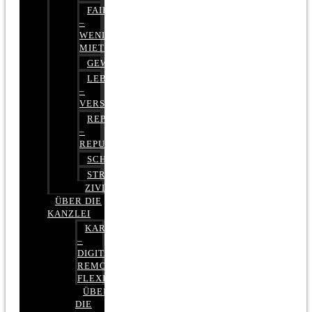
FAIRMIETEN
–
WENIGER
MIETE
GEWERBERECHT
LEBENSVERSICHERUNG
–
VERSICHERUNGSRECHT
REPUTATIONSRECHT
–
REPUTATIONSMANAGEMENT
SCHUFARECHT
STRAFRECHT
ZIVILRECHT
ÜBER DIE
KANZLEI
KARRIERE
–
DIGITAL,
REMOTE,
FLEXIBEL
ÜBER
DIE