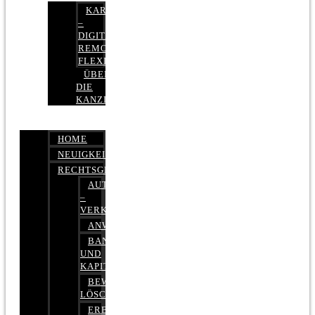
KARRIERE
–
DIGITAL,
REMOTE,
FLEXIBEL
ÜBER
DIE
KANZLEI
HOME
NEUIGKEITEN
RECHTSGEBIETE
AUTOBETRUG
–
VERKEHRSRECHT
ANWALTSHAFTUNGSRECHT
BANK-
UND
KAPITALMARKTRECHT
BEWERTUNGEN
LÖSCHEN
ERBRECHT