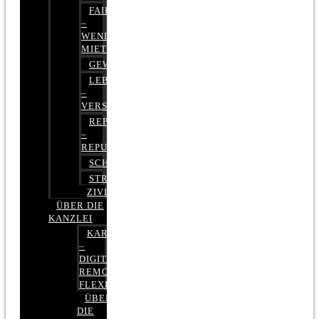
FAIRMIETEN
–
WENIGER
MIETE
GEWERBERECHT
LEBENSVERSICHERUNG
–
VERSICHERUNGSRECHT
REPUTATIONSRECHT
–
REPUTATIONSMANAGEMENT
SCHUFARECHT
STRAFRECHT
ZIVILRECHT
ÜBER DIE
KANZLEI
KARRIERE
–
DIGITAL,
REMOTE,
FLEXIBEL
ÜBER
DIE