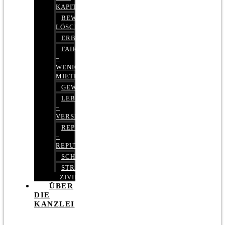
KAPITALMARKTRECHT
BEWERTUNGEN
LÖSCHEN
ERBRECHT
FAIRMIETEN
–
WENIGER
MIETE
GEWERBERECHT
LEBENSVERSICHERUNG
–
VERSICHERUNGSRECHT
REPUTATIONSRECHT
–
REPUTATIONSMANAGEMENT
SCHUFARECHT
STRAFRECHT
ZIVILRECHT
ÜBER
DIE
KANZLEI