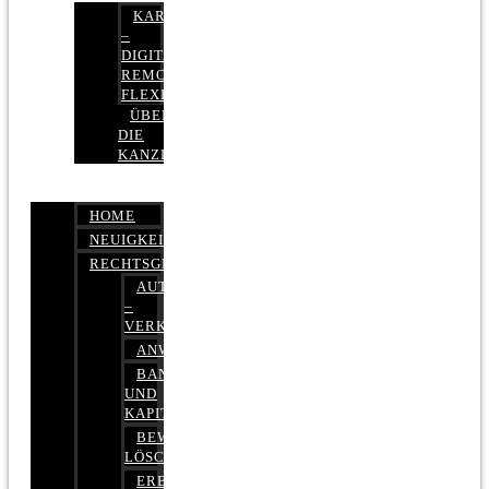
KARRIERE
–
DIGITAL,
REMOTE,
FLEXIBEL
ÜBER
DIE
KANZLEI
HOME
NEUIGKEITEN
RECHTSGEBIETE
AUTOBETRUG
–
VERKEHRSRECHT
ANWALTSHAFTUNGSRECHT
BANK-
UND
KAPITALMARKTRECHT
BEWERTUNGEN
LÖSCHEN
ERBRECHT