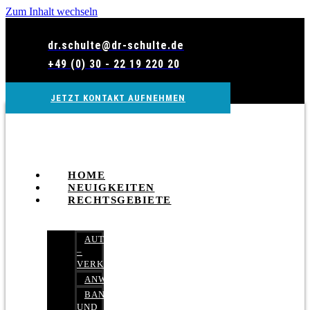
Zum Inhalt wechseln
dr.schulte@dr-schulte.de
+49 (0) 30 - 22 19 220 20
JETZT KONTAKT AUFNEHMEN
HOME
NEUIGKEITEN
RECHTSGEBIETE
AUTOBETRUG
–
VERKEHRSRECHT
ANWALTSHAFTUNGSRECHT
BANK-
UND