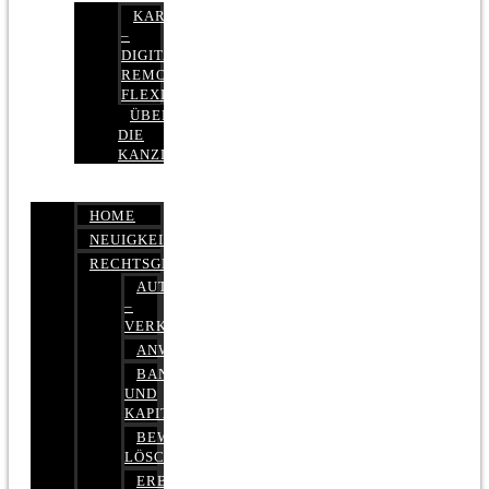
KARRIERE
–
DIGITAL,
REMOTE,
FLEXIBEL
ÜBER
DIE
KANZLEI
HOME
NEUIGKEITEN
RECHTSGEBIETE
AUTOBETRUG
–
VERKEHRSRECHT
ANWALTSHAFTUNGSRECHT
BANK-
UND
KAPITALMARKTRECHT
BEWERTUNGEN
LÖSCHEN
ERBRECHT