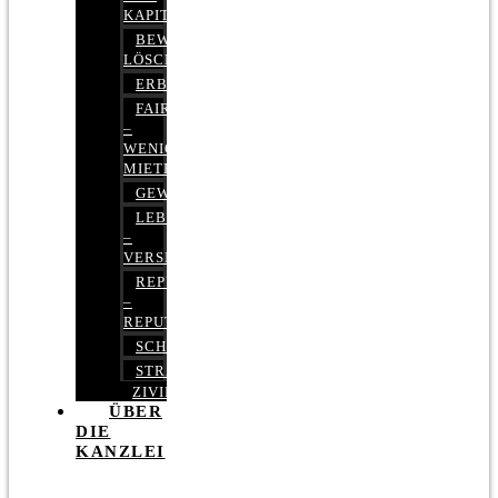
KAPITALMARKTRECHT
BEWERTUNGEN
LÖSCHEN
ERBRECHT
FAIRMIETEN
–
WENIGER
MIETE
GEWERBERECHT
LEBENSVERSICHERUNG
–
VERSICHERUNGSRECHT
REPUTATIONSRECHT
–
REPUTATIONSMANAGEMENT
SCHUFARECHT
STRAFRECHT
ZIVILRECHT
ÜBER
DIE
KANZLEI