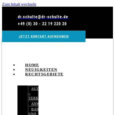
Zum Inhalt wechseln
dr.schulte@dr-schulte.de
+49 (0) 30 - 22 19 220 20
JETZT KONTAKT AUFNEHMEN
HOME
NEUIGKEITEN
RECHTSGEBIETE
AUTOBETRUG
–
VERKEHRSRECHT
ANWALTSHAFTUNGSRECHT
BANK-
UND