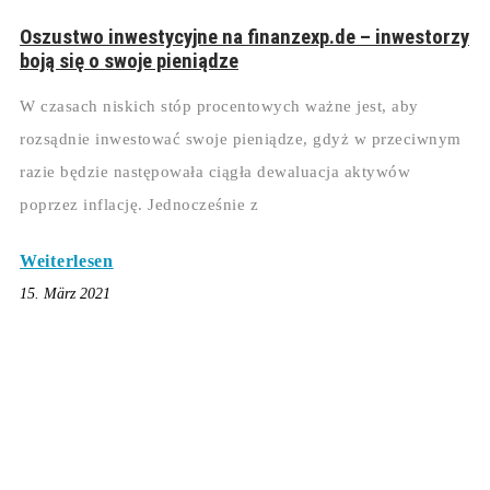
Oszustwo inwestycyjne na finanzexp.de – inwestorzy
boją się o swoje pieniądze
W czasach niskich stóp procentowych ważne jest, aby
rozsądnie inwestować swoje pieniądze, gdyż w przeciwnym
razie będzie następowała ciągła dewaluacja aktywów
poprzez inflację. Jednocześnie z
Weiterlesen
15. März 2021