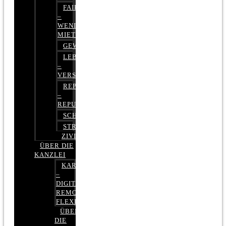
FAIRMIETEN
–
WENIGER
MIETE
GEWERBERECHT
LEBENSVERSICHERUNG
–
VERSICHERUNGSRECHT
REPUTATIONSRECHT
–
REPUTATIONSMANAGEMENT
SCHUFARECHT
STRAFRECHT
ZIVILRECHT
ÜBER DIE
KANZLEI
KARRIERE
–
DIGITAL,
REMOTE,
FLEXIBEL
ÜBER
DIE