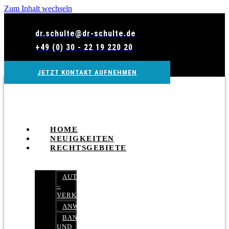
Zum Inhalt wechseln
dr.schulte@dr-schulte.de
+49 (0) 30 - 22 19 220 20
JETZT KONTAKT AUFNEHMEN
HOME
NEUIGKEITEN
RECHTSGEBIETE
AUTOBETRUG
–
VERKEHRSRECHT
ANWALTSHAFTUNGSRECHT
BANK-
UND