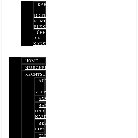
KARRIERE
–
DIGITAL,
REMOTE,
FLEXIBEL
ÜBER
DIE
KANZLEI
HOME
NEUIGKEITEN
RECHTSGEBIETE
AUTOBETRUG
–
VERKEHRSRECHT
ANWALTSHAFTUNGSRECHT
BANK-
UND
KAPITALMARKTRECHT
BEWERTUNGEN
LÖSCHEN
ERBRECHT