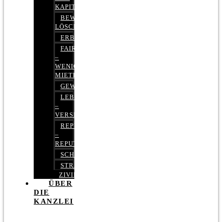
KAPITALMARKTRECHT
BEWERTUNGEN
LÖSCHEN
ERBRECHT
FAIRMIETEN
–
WENIGER
MIETE
GEWERBERECHT
LEBENSVERSICHERUNG
–
VERSICHERUNGSRECHT
REPUTATIONSRECHT
–
REPUTATIONSMANAGEMENT
SCHUFARECHT
STRAFRECHT
ZIVILRECHT
ÜBER
DIE
KANZLEI