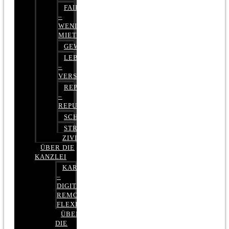
FAIRMIETEN
–
WENIGER
MIETE
GEWERBERECHT
LEBENSVERSICHERUNG
–
VERSICHERUNGSRECHT
REPUTATIONSRECHT
–
REPUTATIONSMANAGEMENT
SCHUFARECHT
STRAFRECHT
ZIVILRECHT
ÜBER DIE
KANZLEI
KARRIERE
–
DIGITAL,
REMOTE,
FLEXIBEL
ÜBER
DIE