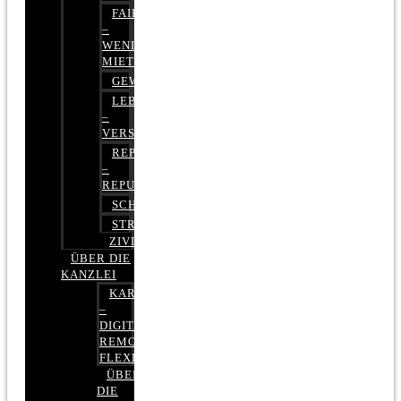
FAIRMIETEN
–
WENIGER
MIETE
GEWERBERECHT
LEBENSVERSICHERUNG
–
VERSICHERUNGSRECHT
REPUTATIONSRECHT
–
REPUTATIONSMANAGEMENT
SCHUFARECHT
STRAFRECHT
ZIVILRECHT
ÜBER DIE
KANZLEI
KARRIERE
–
DIGITAL,
REMOTE,
FLEXIBEL
ÜBER
DIE