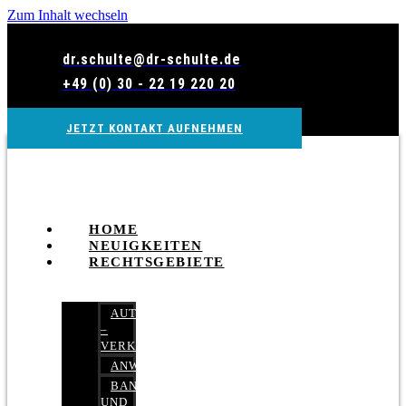
Zum Inhalt wechseln
dr.schulte@dr-schulte.de
+49 (0) 30 - 22 19 220 20
JETZT KONTAKT AUFNEHMEN
HOME
NEUIGKEITEN
RECHTSGEBIETE
AUTOBETRUG
–
VERKEHRSRECHT
ANWALTSHAFTUNGSRECHT
BANK-
UND