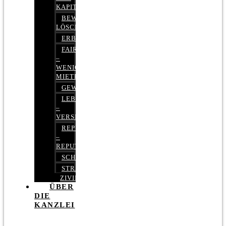
KAPITALMARKTRECHT
BEWERTUNGEN
LÖSCHEN
ERBRECHT
FAIRMIETEN
–
WENIGER
MIETE
GEWERBERECHT
LEBENSVERSICHERUNG
–
VERSICHERUNGSRECHT
REPUTATIONSRECHT
–
REPUTATIONSMANAGEMENT
SCHUFARECHT
STRAFRECHT
ZIVILRECHT
ÜBER
DIE
KANZLEI