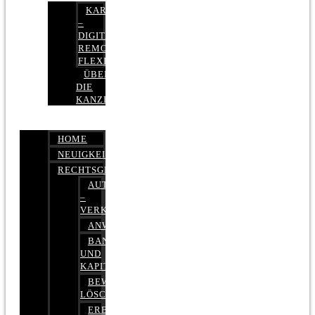
KARRIERE
–
DIGITAL,
REMOTE,
FLEXIBEL
ÜBER
DIE
KANZLEI
HOME
NEUIGKEITEN
RECHTSGEBIETE
AUTOBETRUG
–
VERKEHRSRECHT
ANWALTSHAFTUNGSRECHT
BANK-
UND
KAPITALMARKTRECHT
BEWERTUNGEN
LÖSCHEN
ERBRECHT