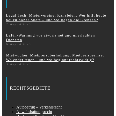
Legal Tech, Mietervereine, Kanzleien: Wer hilft heute
bei zu hoher Miete – und wo liegen die Grenzen?
7. August 2026
BaFin-Warnung vor aivoris.net und unerlaubten
Diensten
6. August 2026
Mietwucher, Mietpreisüberhöhung, Mietpreisbremse:
Wo endet teuer – und wo beginnt rechtswidrig?
3. August 2026
RECHTSGEBIETE
Autobetrug – Verkehrsrecht
Anwaltshaftungsrecht