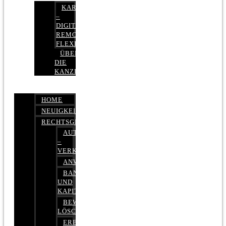
KARRIERE
–
DIGITAL,
REMOTE,
FLEXIBEL
ÜBER
DIE
KANZLEI
HOME
NEUIGKEITEN
RECHTSGEBIETE
AUTOBETRUG
–
VERKEHRSRECHT
ANWALTSHAFTUNGSRECHT
BANK-
UND
KAPITALMARKTRECHT
BEWERTUNGEN
LÖSCHEN
ERBRECHT