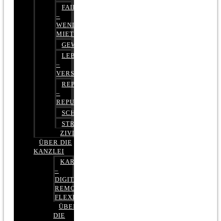
FAIRMIETEN
–
WENIGER
MIETE
GEWERBERECHT
LEBENSVERSICHERUNG
–
VERSICHERUNGSRECHT
REPUTATIONSRECHT
–
REPUTATIONSMANAGEMENT
SCHUFARECHT
STRAFRECHT
ZIVILRECHT
ÜBER DIE
KANZLEI
KARRIERE
–
DIGITAL,
REMOTE,
FLEXIBEL
ÜBER
DIE