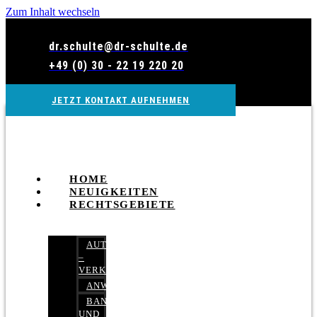
Zum Inhalt wechseln
dr.schulte@dr-schulte.de
+49 (0) 30 - 22 19 220 20
JETZT KONTAKT AUFNEHMEN
HOME
NEUIGKEITEN
RECHTSGEBIETE
AUTOBETRUG
–
VERKEHRSRECHT
ANWALTSHAFTUNGSRECHT
BANK-
UND