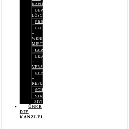
KAPITALMARKTRECHT
BEWERTUNGEN
LÖSCHEN
ERBRECHT
FAIRMIETEN
–
WENIGER
MIETE
GEWERBERECHT
LEBENSVERSICHERUNG
–
VERSICHERUNGSRECHT
REPUTATIONSRECHT
–
REPUTATIONSMANAGEMENT
SCHUFARECHT
STRAFRECHT
ZIVILRECHT
ÜBER
DIE
KANZLEI