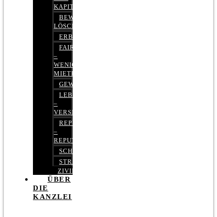
KAPITALMARKTRECHT
BEWERTUNGEN
LÖSCHEN
ERBRECHT
FAIRMIETEN
–
WENIGER
MIETE
GEWERBERECHT
LEBENSVERSICHERUNG
–
VERSICHERUNGSRECHT
REPUTATIONSRECHT
–
REPUTATIONSMANAGEMENT
SCHUFARECHT
STRAFRECHT
ZIVILRECHT
ÜBER
DIE
KANZLEI