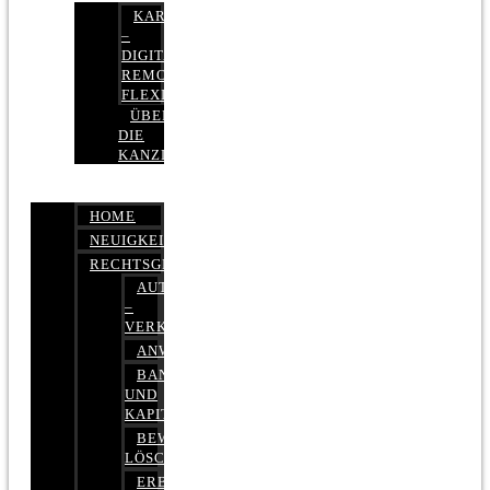
KARRIERE
–
DIGITAL,
REMOTE,
FLEXIBEL
ÜBER
DIE
KANZLEI
HOME
NEUIGKEITEN
RECHTSGEBIETE
AUTOBETRUG
–
VERKEHRSRECHT
ANWALTSHAFTUNGSRECHT
BANK-
UND
KAPITALMARKTRECHT
BEWERTUNGEN
LÖSCHEN
ERBRECHT