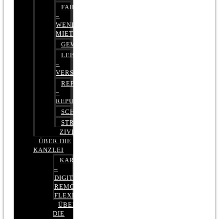
FAIRMIETEN
–
WENIGER
MIETE
GEWERBERECHT
LEBENSVERSICHERUNG
–
VERSICHERUNGSRECHT
REPUTATIONSRECHT
–
REPUTATIONSMANAGEMENT
SCHUFARECHT
STRAFRECHT
ZIVILRECHT
ÜBER DIE
KANZLEI
KARRIERE
–
DIGITAL,
REMOTE,
FLEXIBEL
ÜBER
DIE