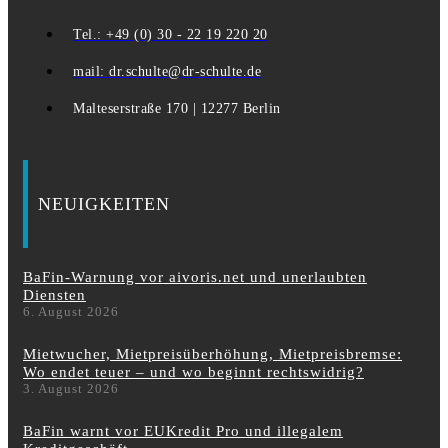
Tel.: +49 (0) 30 - 22 19 220 20
mail: dr.schulte@dr-schulte.de
Malteserstraße 170 | 12277 Berlin
NEUIGKEITEN
BaFin-Warnung vor aivoris.net und unerlaubten
Diensten
6. August 2026
Mietwucher, Mietpreisüberhöhung, Mietpreisbremse:
Wo endet teuer – und wo beginnt rechtswidrig?
3. August 2026
BaFin warnt vor EUKredit Pro und illegalem