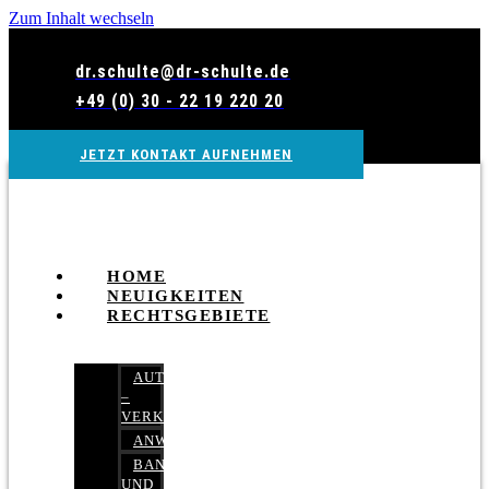
Zum Inhalt wechseln
dr.schulte@dr-schulte.de
+49 (0) 30 - 22 19 220 20
JETZT KONTAKT AUFNEHMEN
HOME
NEUIGKEITEN
RECHTSGEBIETE
AUTOBETRUG
–
VERKEHRSRECHT
ANWALTSHAFTUNGSRECHT
BANK-
UND