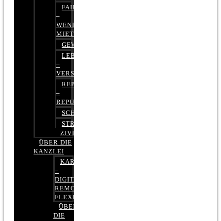
FAIRMIETEN
–
WENIGER
MIETE
GEWERBERECHT
LEBENSVERSICHERUNG
–
VERSICHERUNGSRECHT
REPUTATIONSRECHT
–
REPUTATIONSMANAGEMENT
SCHUFARECHT
STRAFRECHT
ZIVILRECHT
ÜBER DIE
KANZLEI
KARRIERE
–
DIGITAL,
REMOTE,
FLEXIBEL
ÜBER
DIE