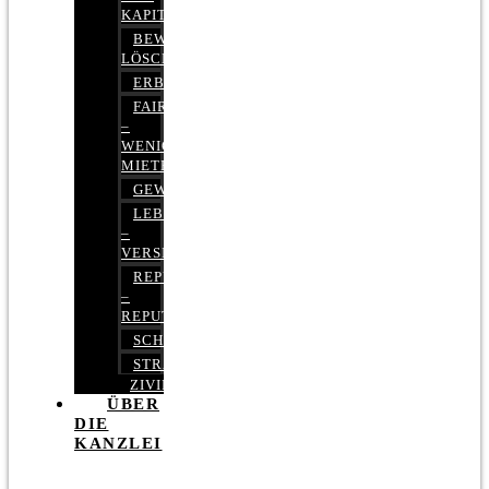
KAPITALMARKTRECHT
BEWERTUNGEN
LÖSCHEN
ERBRECHT
FAIRMIETEN
–
WENIGER
MIETE
GEWERBERECHT
LEBENSVERSICHERUNG
–
VERSICHERUNGSRECHT
REPUTATIONSRECHT
–
REPUTATIONSMANAGEMENT
SCHUFARECHT
STRAFRECHT
ZIVILRECHT
ÜBER
DIE
KANZLEI