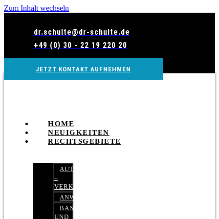
Zum Inhalt wechseln
dr.schulte@dr-schulte.de
+49 (0) 30 - 22 19 220 20
JETZT KONTAKT AUFNEHMEN
HOME
NEUIGKEITEN
RECHTSGEBIETE
AUTOBETRUG
–
VERKEHRSRECHT
ANWALTSHAFTUNGSRECHT
BANK-
UND