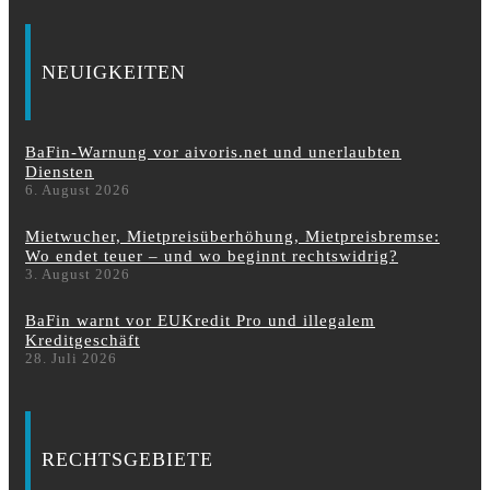
NEUIGKEITEN
BaFin-Warnung vor aivoris.net und unerlaubten
Diensten
6. August 2026
Mietwucher, Mietpreisüberhöhung, Mietpreisbremse:
Wo endet teuer – und wo beginnt rechtswidrig?
3. August 2026
BaFin warnt vor EUKredit Pro und illegalem
Kreditgeschäft
28. Juli 2026
RECHTSGEBIETE