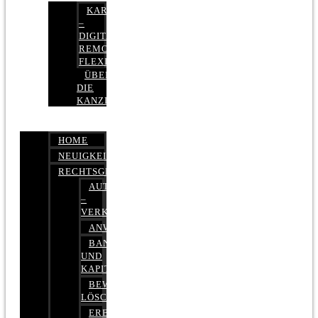
KARRIERE
–
DIGITAL,
REMOTE,
FLEXIBEL
ÜBER
DIE
KANZLEI
HOME
NEUIGKEITEN
RECHTSGEBIETE
AUTOBETRUG
–
VERKEHRSRECHT
ANWALTSHAFTUNGSRECHT
BANK-
UND
KAPITALMARKTRECHT
BEWERTUNGEN
LÖSCHEN
ERBRECHT