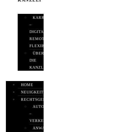
KANZLEI
KARRIERE
–
DIGITAL,
REMOTE,
FLEXIBEL
ÜBER
DIE
KANZLEI
HOME
NEUIGKEITEN
RECHTSGEBIETE
AUTOBETRUG
–
VERKEHRSRECHT
ANWALTSHAFTUNGSRECHT