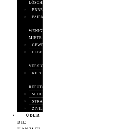
LÖSCHEN
ERBRECHT
FAIRMIETEN
–
WENIGER
MIETE
GEWERBERECHT
LEBENSVERSICHERUNG
–
VERSICHERUNGSRECHT
REPUTATIONSRECHT
–
REPUTATIONSMANAGEMENT
SCHUFARECHT
STRAFRECHT
ZIVILRECHT
ÜBER
DIE