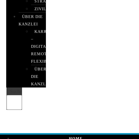
STRAFRECHT
ZIVILRECHT
ÜBER DIE
KANZLEI
KARRIERE
–
DIGITAL,
REMOTE,
FLEXIBEL
ÜBER
DIE
KANZLEI
Suche
HOME