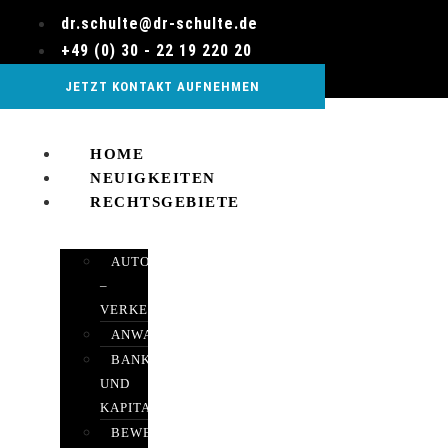
Zum
dr.schulte@dr-schulte.de
Inhalt
+49 (0) 30 - 22 19 220 20
wechseln
JETZT KONTAKT AUFNEHMEN
HOME
NEUIGKEITEN
RECHTSGEBIETE
AUTOBETRUG
–
VERKEHRSRECHT
ANWALTSHAFTUNGSRECHT
BANK-
UND
KAPITALMARKTRECHT
BEWERTUNGEN