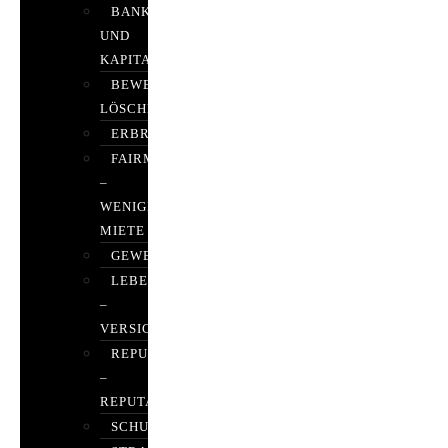
BANK-
UND
KAPITALMARKTRECHT
BEWERTUNGEN
LÖSCHEN
ERBRECHT
FAIRMIETEN
–
WENIGER
MIETE
GEWERBERECHT
LEBENSVERSICHERUNG
–
VERSICHERUNGSRECHT
REPUTATIONSRECHT
–
REPUTATIONSMANAGEMENT
SCHUFARECHT