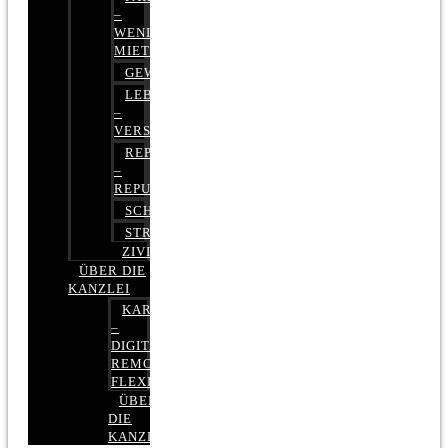
–
WENIGER
MIETE
GEWERBERECHT
LEBENSVERSICHERUNG
–
VERSICHERUNGSRECHT
REPUTATIONSRECHT
–
REPUTATIONSMANAGEMENT
SCHUFARECHT
STRAFRECHT
ZIVILRECHT
ÜBER DIE
KANZLEI
KARRIERE
–
DIGITAL,
REMOTE,
FLEXIBEL
ÜBER
DIE
KANZLEI