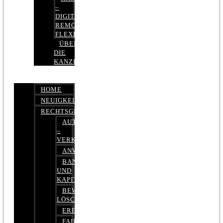
–
DIGITAL,
REMOTE,
FLEXIBEL
ÜBER
DIE
KANZLEI
HOME
NEUIGKEITEN
RECHTSGEBIETE
AUTOBETRUG
–
VERKEHRSRECHT
ANWALTSHAFTUNGSRECHT
BANK-
UND
KAPITALMARKTRECHT
BEWERTUNGEN
LÖSCHEN
ERBRECHT
FAIRMIETEN