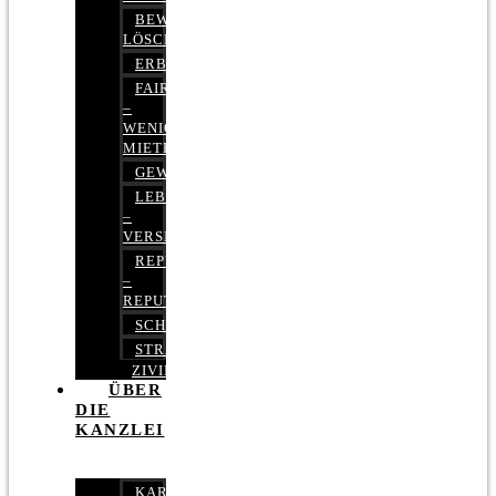
BEWERTUNGEN
LÖSCHEN
ERBRECHT
FAIRMIETEN
–
WENIGER
MIETE
GEWERBERECHT
LEBENSVERSICHERUNG
–
VERSICHERUNGSRECHT
REPUTATIONSRECHT
–
REPUTATIONSMANAGEMENT
SCHUFARECHT
STRAFRECHT
ZIVILRECHT
ÜBER
DIE
KANZLEI
KARRIERE