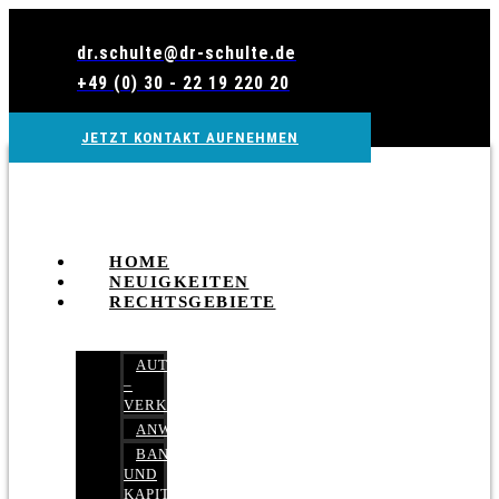
Zum
Inhalt
dr.schulte@dr-schulte.de
wechseln
+49 (0) 30 - 22 19 220 20
JETZT KONTAKT AUFNEHMEN
HOME
NEUIGKEITEN
RECHTSGEBIETE
AUTOBETRUG
–
VERKEHRSRECHT
ANWALTSHAFTUNGSRECHT
BANK-
UND
KAPITALMARKTRECHT