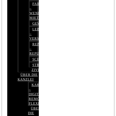
FAIRMIETEN
–
WENIGER
MIETE
GEWERBERECHT
LEBENSVERSICHERUNG
–
VERSICHERUNGSRECHT
REPUTATIONSRECHT
–
REPUTATIONSMANAGEMENT
SCHUFARECHT
STRAFRECHT
ZIVILRECHT
ÜBER DIE
KANZLEI
KARRIERE
–
DIGITAL,
REMOTE,
FLEXIBEL
ÜBER
DIE