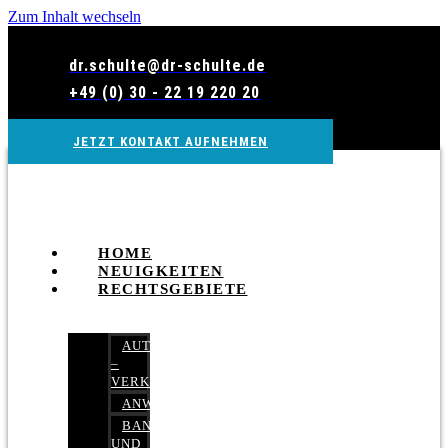
Zum Inhalt wechseln
dr.schulte@dr-schulte.de
+49 (0) 30 - 22 19 220 20
JETZT KONTAKT AUFNEHMEN
HOME
NEUIGKEITEN
RECHTSGEBIETE
AUTOBETRUG
–
VERKEHRSRECHT
ANWALTSHAFTUNGSRECHT
BANK-
UND