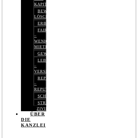
KAPITALMARKTRECHT
BEWERTUNGEN
LÖSCHEN
ERBRECHT
FAIRMIETEN
–
WENIGER
MIETE
GEWERBERECHT
LEBENSVERSICHERUNG
–
VERSICHERUNGSRECHT
REPUTATIONSRECHT
–
REPUTATIONSMANAGEMENT
SCHUFARECHT
STRAFRECHT
ZIVILRECHT
ÜBER
DIE
KANZLEI