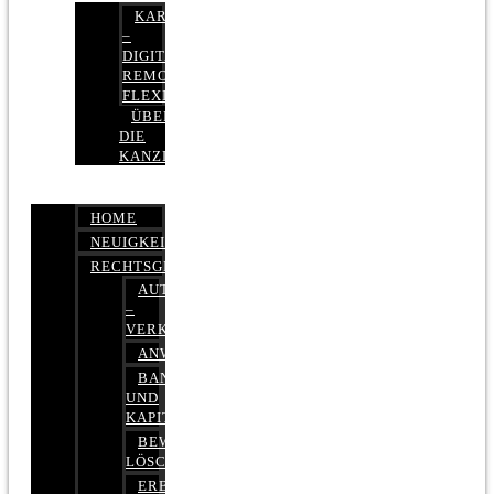
KARRIERE
–
DIGITAL,
REMOTE,
FLEXIBEL
ÜBER
DIE
KANZLEI
HOME
NEUIGKEITEN
RECHTSGEBIETE
AUTOBETRUG
–
VERKEHRSRECHT
ANWALTSHAFTUNGSRECHT
BANK-
UND
KAPITALMARKTRECHT
BEWERTUNGEN
LÖSCHEN
ERBRECHT