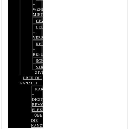
–
WENIGER
MIETE
GEWERBERECHT
LEBENSVERSICHERUNG
–
VERSICHERUNGSRECHT
REPUTATIONSRECHT
–
REPUTATIONSMANAGEMENT
SCHUFARECHT
STRAFRECHT
ZIVILRECHT
ÜBER DIE
KANZLEI
KARRIERE
–
DIGITAL,
REMOTE,
FLEXIBEL
ÜBER
DIE
KANZLEI