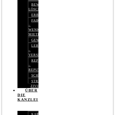
BEWERTUNGEN
LÖSCHEN
ERBRECHT
FAIRMIETEN
–
WENIGER
MIETE
GEWERBERECHT
LEBENSVERSICHERUNG
–
VERSICHERUNGSRECHT
REPUTATIONSRECHT
–
REPUTATIONSMANAGEMENT
SCHUFARECHT
STRAFRECHT
ZIVILRECHT
ÜBER
DIE
KANZLEI
KARRIERE