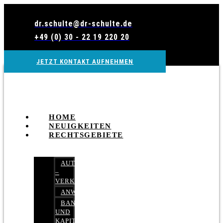
Zum
Inhalt
dr.schulte@dr-schulte.de
wechseln
+49 (0) 30 - 22 19 220 20
JETZT KONTAKT AUFNEHMEN
HOME
NEUIGKEITEN
RECHTSGEBIETE
AUTOBETRUG
–
VERKEHRSRECHT
ANWALTSHAFTUNGSRECHT
BANK-
UND
KAPITALMARKTRECHT