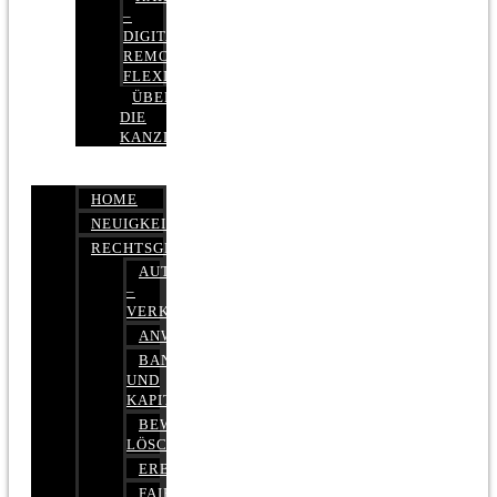
–
DIGITAL,
REMOTE,
FLEXIBEL
ÜBER
DIE
KANZLEI
HOME
NEUIGKEITEN
RECHTSGEBIETE
AUTOBETRUG
–
VERKEHRSRECHT
ANWALTSHAFTUNGSRECHT
BANK-
UND
KAPITALMARKTRECHT
BEWERTUNGEN
LÖSCHEN
ERBRECHT
FAIRMIETEN