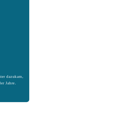
äter dazukam,
er Jahre.