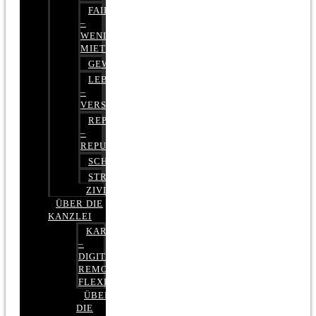
FAIRMIETEN
–
WENIGER
MIETE
GEWERBERECHT
LEBENSVERSICHERUNG
–
VERSICHERUNGSRECHT
REPUTATIONSRECHT
–
REPUTATIONSMANAGEMENT
SCHUFARECHT
STRAFRECHT
ZIVILRECHT
ÜBER DIE
KANZLEI
KARRIERE
–
DIGITAL,
REMOTE,
FLEXIBEL
ÜBER
DIE