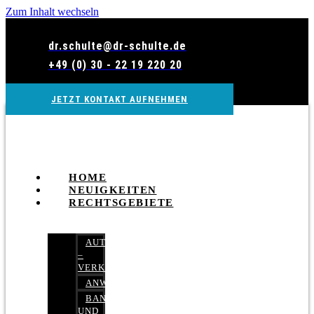
Zum Inhalt wechseln
dr.schulte@dr-schulte.de
+49 (0) 30 - 22 19 220 20
JETZT KONTAKT AUFNEHMEN
HOME
NEUIGKEITEN
RECHTSGEBIETE
AUTOBETRUG
–
VERKEHRSRECHT
ANWALTSHAFTUNGSRECHT
BANK-
UND