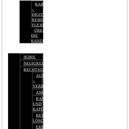
KARRIERE
–
DIGITAL,
REMOTE,
FLEXIBEL
ÜBER
DIE
KANZLEI
HOME
NEUIGKEITEN
RECHTSGEBIETE
AUTOBETRUG
–
VERKEHRSRECHT
ANWALTSHAFTUNGSRECHT
BANK-
UND
KAPITALMARKTRECHT
BEWERTUNGEN
LÖSCHEN
ERBRECHT