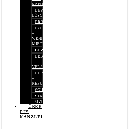
KAPITALMARKTRECHT
BEWERTUNGEN
LÖSCHEN
ERBRECHT
FAIRMIETEN
–
WENIGER
MIETE
GEWERBERECHT
LEBENSVERSICHERUNG
–
VERSICHERUNGSRECHT
REPUTATIONSRECHT
–
REPUTATIONSMANAGEMENT
SCHUFARECHT
STRAFRECHT
ZIVILRECHT
ÜBER
DIE
KANZLEI