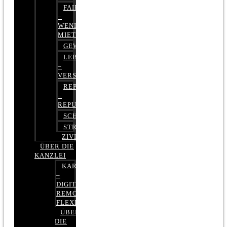
FAIRMIETEN
–
WENIGER
MIETE
GEWERBERECHT
LEBENSVERSICHERUNG
–
VERSICHERUNGSRECHT
REPUTATIONSRECHT
–
REPUTATIONSMANAGEMENT
SCHUFARECHT
STRAFRECHT
ZIVILRECHT
ÜBER DIE
KANZLEI
KARRIERE
–
DIGITAL,
REMOTE,
FLEXIBEL
ÜBER
DIE