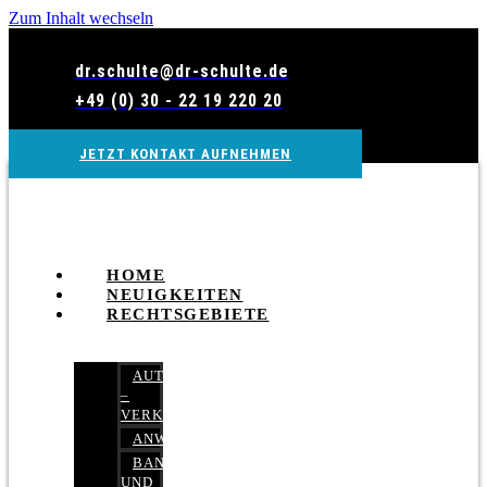
Zum Inhalt wechseln
dr.schulte@dr-schulte.de
+49 (0) 30 - 22 19 220 20
JETZT KONTAKT AUFNEHMEN
HOME
NEUIGKEITEN
RECHTSGEBIETE
AUTOBETRUG
–
VERKEHRSRECHT
ANWALTSHAFTUNGSRECHT
BANK-
UND