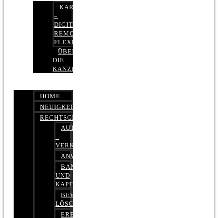
KARRIERE
–
DIGITAL,
REMOTE,
FLEXIBEL
ÜBER
DIE
KANZLEI
HOME
NEUIGKEITEN
RECHTSGEBIETE
AUTOBETRUG
–
VERKEHRSRECHT
ANWALTSHAFTUNGSRECHT
BANK-
UND
KAPITALMARKTRECHT
BEWERTUNGEN
LÖSCHEN
ERBRECHT