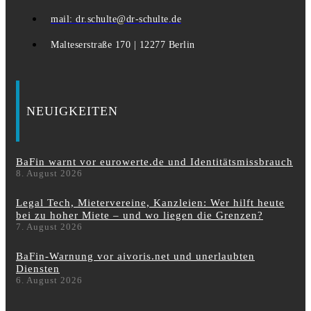
mail: dr.schulte@dr-schulte.de
Malteserstraße 170 | 12277 Berlin
NEUIGKEITEN
BaFin warnt vor eurowerte.de und Identitätsmissbrauch
8. August 2026
Legal Tech, Mietervereine, Kanzleien: Wer hilft heute
bei zu hoher Miete – und wo liegen die Grenzen?
7. August 2026
BaFin-Warnung vor aivoris.net und unerlaubten
Diensten
6. August 2026