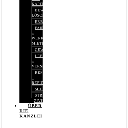
KAPITALMARKTRECHT
BEWERTUNGEN
LÖSCHEN
ERBRECHT
FAIRMIETEN
–
WENIGER
MIETE
GEWERBERECHT
LEBENSVERSICHERUNG
–
VERSICHERUNGSRECHT
REPUTATIONSRECHT
–
REPUTATIONSMANAGEMENT
SCHUFARECHT
STRAFRECHT
ZIVILRECHT
ÜBER
DIE
KANZLEI