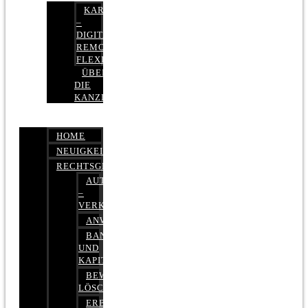
KARRIERE
–
DIGITAL,
REMOTE,
FLEXIBEL
ÜBER
DIE
KANZLEI
HOME
NEUIGKEITEN
RECHTSGEBIETE
AUTOBETRUG
–
VERKEHRSRECHT
ANWALTSHAFTUNGSRECHT
BANK-
UND
KAPITALMARKTRECHT
BEWERTUNGEN
LÖSCHEN
ERBRECHT