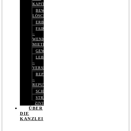
KAPITALMARKTRECHT
BEWERTUNGEN
LÖSCHEN
ERBRECHT
FAIRMIETEN
–
WENIGER
MIETE
GEWERBERECHT
LEBENSVERSICHERUNG
–
VERSICHERUNGSRECHT
REPUTATIONSRECHT
–
REPUTATIONSMANAGEMENT
SCHUFARECHT
STRAFRECHT
ZIVILRECHT
ÜBER
DIE
KANZLEI