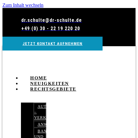
Zum Inhalt wechseln
dr.schulte@dr-schulte.de
+49 (0) 30 - 22 19 220 20
JETZT KONTAKT AUFNEHMEN
HOME
NEUIGKEITEN
RECHTSGEBIETE
AUTOBETRUG
–
VERKEHRSRECHT
ANWALTSHAFTUNGSRECHT
BANK-
UND