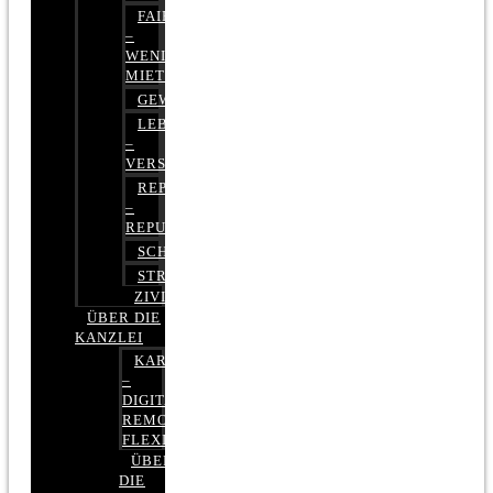
FAIRMIETEN
–
WENIGER
MIETE
GEWERBERECHT
LEBENSVERSICHERUNG
–
VERSICHERUNGSRECHT
REPUTATIONSRECHT
–
REPUTATIONSMANAGEMENT
SCHUFARECHT
STRAFRECHT
ZIVILRECHT
ÜBER DIE
KANZLEI
KARRIERE
–
DIGITAL,
REMOTE,
FLEXIBEL
ÜBER
DIE