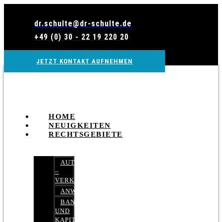
Zum
Inhalt
dr.schulte@dr-schulte.de
wechseln
+49 (0) 30 - 22 19 220 20
JETZT KONTAKT AUFNEHMEN
HOME
NEUIGKEITEN
RECHTSGEBIETE
AUTOBETRUG
–
VERKEHRSRECHT
ANWALTSHAFTUNGSRECHT
BANK-
UND
KAPITALMARKTRECHT