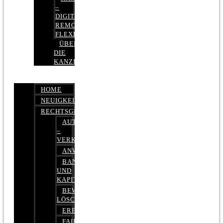
–
DIGITAL,
REMOTE,
FLEXIBEL
ÜBER
DIE
KANZLEI
HOME
NEUIGKEITEN
RECHTSGEBIETE
AUTOBETRUG
–
VERKEHRSRECHT
ANWALTSHAFTUNGSRECHT
BANK-
UND
KAPITALMARKTRECHT
BEWERTUNGEN
LÖSCHEN
ERBRECHT
FAIRMIETEN