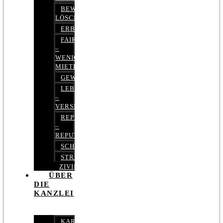
BEWERTUNGEN
LÖSCHEN
ERBRECHT
FAIRMIETEN
–
WENIGER
MIETE
GEWERBERECHT
LEBENSVERSICHERUNG
–
VERSICHERUNGSRECHT
REPUTATIONSRECHT
–
REPUTATIONSMANAGEMENT
SCHUFARECHT
STRAFRECHT
ZIVILRECHT
ÜBER
DIE
KANZLEI
KARRIERE