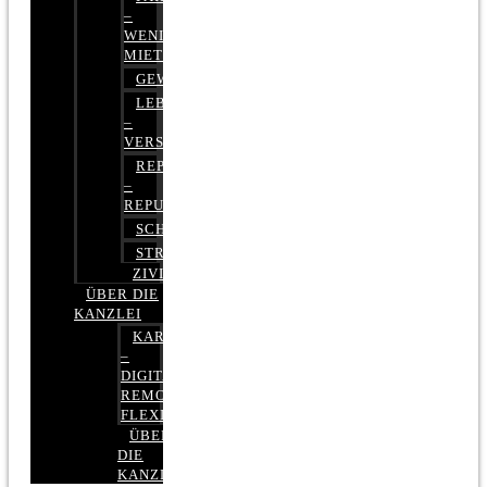
–
WENIGER
MIETE
GEWERBERECHT
LEBENSVERSICHERUNG
–
VERSICHERUNGSRECHT
REPUTATIONSRECHT
–
REPUTATIONSMANAGEMENT
SCHUFARECHT
STRAFRECHT
ZIVILRECHT
ÜBER DIE
KANZLEI
KARRIERE
–
DIGITAL,
REMOTE,
FLEXIBEL
ÜBER
DIE
KANZLEI