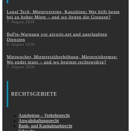
Legal Tech, Mietervereine, Kanzleien: Wer hilft heute
bei zu hoher Miete – und wo liegen die Grenzen?
7. August 2026
BaFin-Warnung vor aivoris.net und unerlaubten
Diensten
6. August 2026
Mietwucher, Mietpreisüberhöhung, Mietpreisbremse:
Wo endet teuer – und wo beginnt rechtswidrig?
3. August 2026
RECHTSGEBIETE
Autobetrug – Verkehrsrecht
Anwaltshaftungsrecht
Bank- und Kapitalmarktrecht