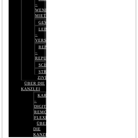
–
WENIGER
MIETE
GEWERBERECHT
LEBENSVERSICHERUNG
–
VERSICHERUNGSRECHT
REPUTATIONSRECHT
–
REPUTATIONSMANAGEMENT
SCHUFARECHT
STRAFRECHT
ZIVILRECHT
ÜBER DIE
KANZLEI
KARRIERE
–
DIGITAL,
REMOTE,
FLEXIBEL
ÜBER
DIE
KANZLEI