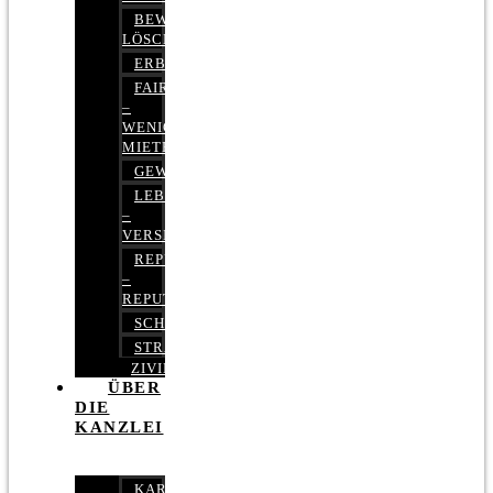
BEWERTUNGEN
LÖSCHEN
ERBRECHT
FAIRMIETEN
–
WENIGER
MIETE
GEWERBERECHT
LEBENSVERSICHERUNG
–
VERSICHERUNGSRECHT
REPUTATIONSRECHT
–
REPUTATIONSMANAGEMENT
SCHUFARECHT
STRAFRECHT
ZIVILRECHT
ÜBER
DIE
KANZLEI
KARRIERE