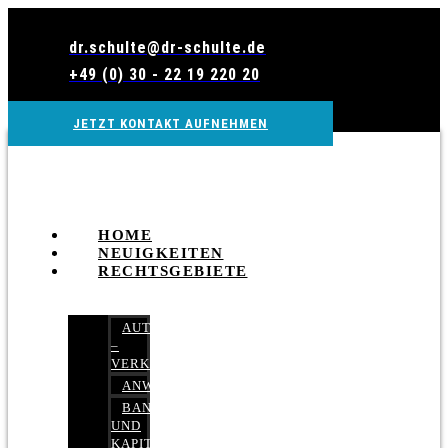
Zum
Inhalt
dr.schulte@dr-schulte.de
wechseln
+49 (0) 30 - 22 19 220 20
JETZT KONTAKT AUFNEHMEN
HOME
NEUIGKEITEN
RECHTSGEBIETE
AUTOBETRUG
–
VERKEHRSRECHT
ANWALTSHAFTUNGSRECHT
BANK-
UND
KAPITALMARKTRECHT