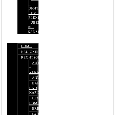
–
DIGITAL,
REMOTE,
FLEXIBEL
ÜBER
DIE
KANZLEI
HOME
NEUIGKEITEN
RECHTSGEBIETE
AUTOBETRUG
–
VERKEHRSRECHT
ANWALTSHAFTUNGSRECHT
BANK-
UND
KAPITALMARKTRECHT
BEWERTUNGEN
LÖSCHEN
ERBRECHT
FAIRMIETEN