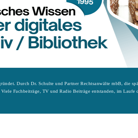
ründet. Durch Dr. Schulte und Partner Rechtsanwälte mbB, die sp
 Viele Fachbeiträge, TV und Radio Beiträge entstanden, im Laufe d