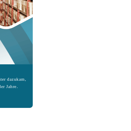
äter dazukam,
er Jahre.