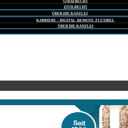
STRAFRECHT
ZIVILRECHT
ÜBER DIE KANZLEI
KARRIERE – DIGITAL, REMOTE, FLEXIBEL
ÜBER DIE KANZLEI