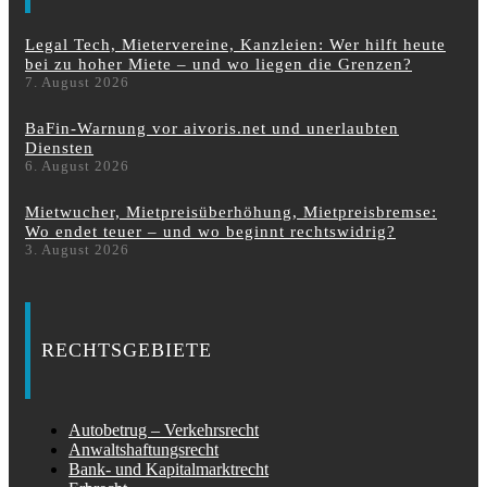
Legal Tech, Mietervereine, Kanzleien: Wer hilft heute
bei zu hoher Miete – und wo liegen die Grenzen?
7. August 2026
BaFin-Warnung vor aivoris.net und unerlaubten
Diensten
6. August 2026
Mietwucher, Mietpreisüberhöhung, Mietpreisbremse:
Wo endet teuer – und wo beginnt rechtswidrig?
3. August 2026
RECHTSGEBIETE
Autobetrug – Verkehrsrecht
Anwaltshaftungsrecht
Bank- und Kapitalmarktrecht