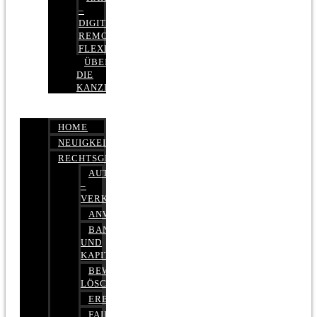
–
DIGITAL,
REMOTE,
FLEXIBEL
ÜBER
DIE
KANZLEI
HOME
NEUIGKEITEN
RECHTSGEBIETE
AUTOBETRUG
–
VERKEHRSRECHT
ANWALTSHAFTUNGSRECHT
BANK-
UND
KAPITALMARKTRECHT
BEWERTUNGEN
LÖSCHEN
ERBRECHT
FAIRMIETEN