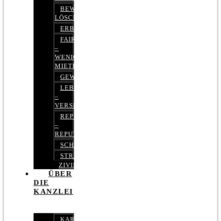
BEWERTUNGEN
LÖSCHEN
ERBRECHT
FAIRMIETEN
–
WENIGER
MIETE
GEWERBERECHT
LEBENSVERSICHERUNG
–
VERSICHERUNGSRECHT
REPUTATIONSRECHT
–
REPUTATIONSMANAGEMENT
SCHUFARECHT
STRAFRECHT
ZIVILRECHT
ÜBER
DIE
KANZLEI
KARRIERE