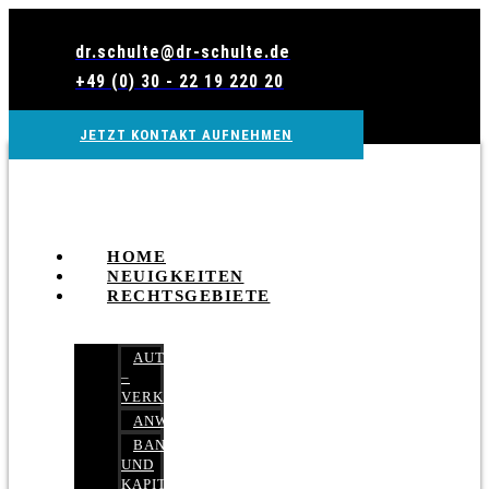
Zum
Inhalt
dr.schulte@dr-schulte.de
wechseln
+49 (0) 30 - 22 19 220 20
JETZT KONTAKT AUFNEHMEN
HOME
NEUIGKEITEN
RECHTSGEBIETE
AUTOBETRUG
–
VERKEHRSRECHT
ANWALTSHAFTUNGSRECHT
BANK-
UND
KAPITALMARKTRECHT