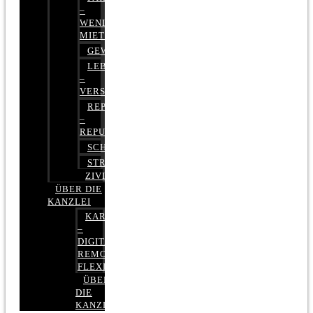
–
WENIGER
MIETE
GEWERBERECHT
LEBENSVERSICHERUNG
–
VERSICHERUNGSRECHT
REPUTATIONSRECHT
–
REPUTATIONSMANAGEMENT
SCHUFARECHT
STRAFRECHT
ZIVILRECHT
ÜBER DIE
KANZLEI
KARRIERE
–
DIGITAL,
REMOTE,
FLEXIBEL
ÜBER
DIE
KANZLEI