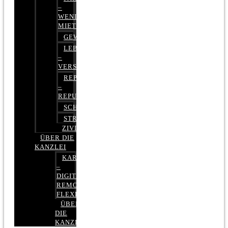
–
WENIGER
MIETE
GEWERBERECHT
LEBENSVERSICHERUNG
–
VERSICHERUNGSRECHT
REPUTATIONSRECHT
–
REPUTATIONSMANAGEMENT
SCHUFARECHT
STRAFRECHT
ZIVILRECHT
ÜBER DIE
KANZLEI
KARRIERE
–
DIGITAL,
REMOTE,
FLEXIBEL
ÜBER
DIE
KANZLEI