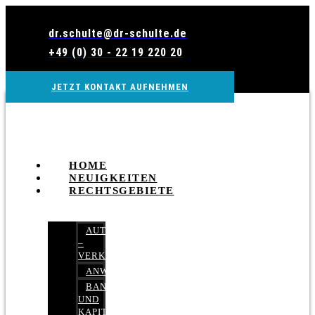
Zum
Inhalt
dr.schulte@dr-schulte.de
wechseln
+49 (0) 30 - 22 19 220 20
JETZT KONTAKT AUFNEHMEN
HOME
NEUIGKEITEN
RECHTSGEBIETE
AUTOBETRUG
–
VERKEHRSRECHT
ANWALTSHAFTUNGSRECHT
BANK-
UND
KAPITALMARKTRECHT