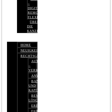
–
DIGITAL,
REMOTE,
FLEXIBEL
ÜBER
DIE
KANZLEI
HOME
NEUIGKEITEN
RECHTSGEBIETE
AUTOBETRUG
–
VERKEHRSRECHT
ANWALTSHAFTUNGSRECHT
BANK-
UND
KAPITALMARKTRECHT
BEWERTUNGEN
LÖSCHEN
ERBRECHT
FAIRMIETEN