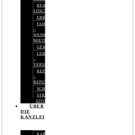
BEWERTUNGEN
LÖSCHEN
ERBRECHT
FAIRMIETEN
–
WENIGER
MIETE
GEWERBERECHT
LEBENSVERSICHERUNG
–
VERSICHERUNGSRECHT
REPUTATIONSRECHT
–
REPUTATIONSMANAGEMENT
SCHUFARECHT
STRAFRECHT
ZIVILRECHT
ÜBER
DIE
KANZLEI
KARRIERE