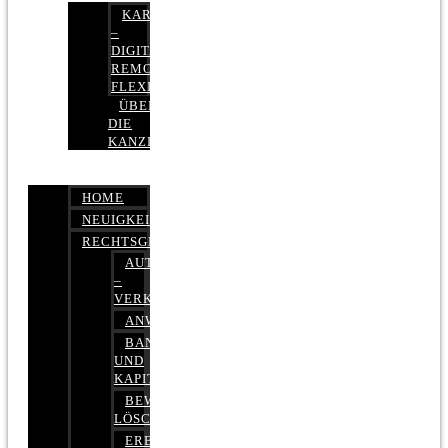
KARRIERE
–
DIGITAL,
REMOTE,
FLEXIBEL
ÜBER
DIE
KANZLEI
HOME
NEUIGKEITEN
RECHTSGEBIETE
AUTOBETRUG
–
VERKEHRSRECHT
ANWALTSHAFTUNGSRECHT
BANK-
UND
KAPITALMARKTRECHT
BEWERTUNGEN
LÖSCHEN
ERBRECHT