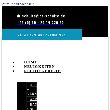
Zum Inhalt wechseln
dr.schulte@dr-schulte.de
+49 (0) 30 - 22 19 220 20
JETZT KONTAKT AUFNEHMEN
HOME
NEUIGKEITEN
RECHTSGEBIETE
AUTOBETRUG
–
VERKEHRSRECHT
ANWALTSHAFTUNGSRECHT
BANK-
UND