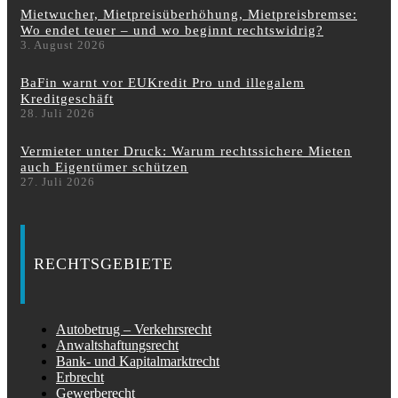
Mietwucher, Mietpreisüberhöhung, Mietpreisbremse:
Wo endet teuer – und wo beginnt rechtswidrig?
3. August 2026
BaFin warnt vor EUKredit Pro und illegalem
Kreditgeschäft
28. Juli 2026
Vermieter unter Druck: Warum rechtssichere Mieten
auch Eigentümer schützen
27. Juli 2026
RECHTSGEBIETE
Autobetrug – Verkehrsrecht
Anwaltshaftungsrecht
Bank- und Kapitalmarktrecht
Erbrecht
Gewerberecht