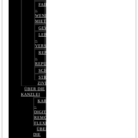
FAIRMIETEN
–
WENIGER
MIETE
GEWERBERECHT
LEBENSVERSICHERUNG
–
VERSICHERUNGSRECHT
REPUTATIONSRECHT
–
REPUTATIONSMANAGEMENT
SCHUFARECHT
STRAFRECHT
ZIVILRECHT
ÜBER DIE
KANZLEI
KARRIERE
–
DIGITAL,
REMOTE,
FLEXIBEL
ÜBER
DIE