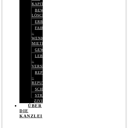
KAPITALMARKTRECHT
BEWERTUNGEN
LÖSCHEN
ERBRECHT
FAIRMIETEN
–
WENIGER
MIETE
GEWERBERECHT
LEBENSVERSICHERUNG
–
VERSICHERUNGSRECHT
REPUTATIONSRECHT
–
REPUTATIONSMANAGEMENT
SCHUFARECHT
STRAFRECHT
ZIVILRECHT
ÜBER
DIE
KANZLEI