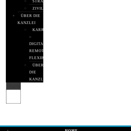
STRAFRECHT
ZIVILRECHT
ÜBER DIE
KANZLEI
KARRIERE
–
DIGITAL,
REMOTE,
FLEXIBEL
ÜBER
DIE
KANZLEI
Suche
HOME