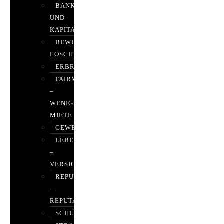
BANK-
UND
KAPITALMARKTRECHT
BEWERTUNGEN
LÖSCHEN
ERBRECHT
FAIRMIETEN
–
WENIGER
MIETE
GEWERBERECHT
LEBENSVERSICHERUNG
–
VERSICHERUNGSRECHT
REPUTATIONSRECHT
–
REPUTATIONSMANAGEMENT
SCHUFARECHT