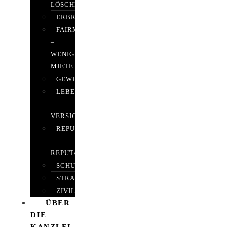
LÖSCHEN
ERBRECHT
FAIRMIETEN
–
WENIGER
MIETE
GEWERBERECHT
LEBENSVERSICHERUNG
–
VERSICHERUNGSRECHT
REPUTATIONSRECHT
–
REPUTATIONSMANAGEMENT
SCHUFARECHT
STRAFRECHT
ZIVILRECHT
ÜBER
DIE