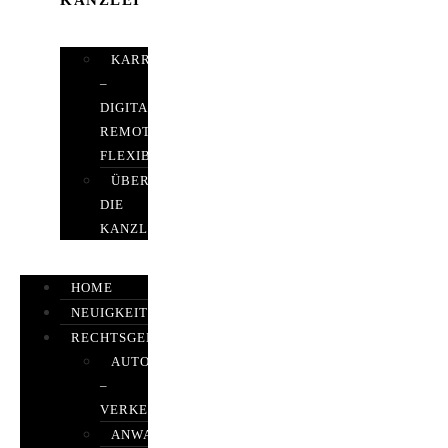
KANZLEI
KARRIERE
–
DIGITAL,
REMOTE,
FLEXIBEL
ÜBER
DIE
KANZLEI
HOME
NEUIGKEITEN
RECHTSGEBIETE
AUTOBETRUG
–
VERKEHRSRECHT
ANWALTSHAFTUNGSRECHT