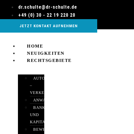
Zum
dr.schulte@dr-schulte.de
Inhalt
+49 (0) 30 - 22 19 220 20
wechseln
JETZT KONTAKT AUFNEHMEN
HOME
NEUIGKEITEN
RECHTSGEBIETE
AUTOBETRUG
–
VERKEHRSRECHT
ANWALTSHAFTUNGSRECHT
BANK-
UND
KAPITALMARKTRECHT
BEWERTUNGEN