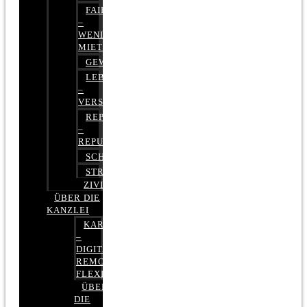
FAIRMIETEN
–
WENIGER
MIETE
GEWERBERECHT
LEBENSVERSICHERUNG
–
VERSICHERUNGSRECHT
REPUTATIONSRECHT
–
REPUTATIONSMANAGEMENT
SCHUFARECHT
STRAFRECHT
ZIVILRECHT
ÜBER DIE
KANZLEI
KARRIERE
–
DIGITAL,
REMOTE,
FLEXIBEL
ÜBER
DIE