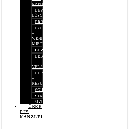
KAPITALMARKTRECHT
BEWERTUNGEN
LÖSCHEN
ERBRECHT
FAIRMIETEN
–
WENIGER
MIETE
GEWERBERECHT
LEBENSVERSICHERUNG
–
VERSICHERUNGSRECHT
REPUTATIONSRECHT
–
REPUTATIONSMANAGEMENT
SCHUFARECHT
STRAFRECHT
ZIVILRECHT
ÜBER
DIE
KANZLEI