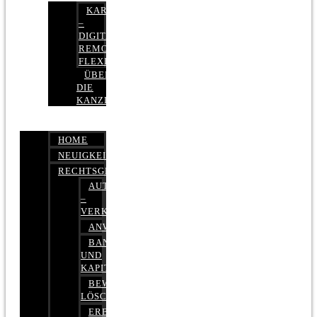
KARRIERE
–
DIGITAL,
REMOTE,
FLEXIBEL
ÜBER
DIE
KANZLEI
HOME
NEUIGKEITEN
RECHTSGEBIETE
AUTOBETRUG
–
VERKEHRSRECHT
ANWALTSHAFTUNGSRECHT
BANK-
UND
KAPITALMARKTRECHT
BEWERTUNGEN
LÖSCHEN
ERBRECHT