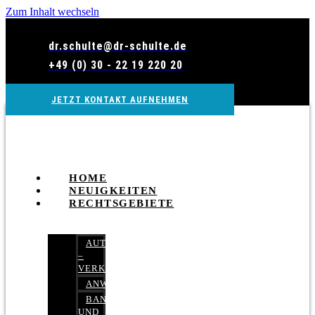
Zum Inhalt wechseln
dr.schulte@dr-schulte.de
+49 (0) 30 - 22 19 220 20
JETZT KONTAKT AUFNEHMEN
HOME
NEUIGKEITEN
RECHTSGEBIETE
AUTOBETRUG
–
VERKEHRSRECHT
ANWALTSHAFTUNGSRECHT
BANK-
UND