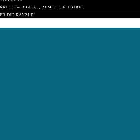
RRIERE – DIGITAL, REMOTE, FLEXIBEL
ER DIE KANZLEI