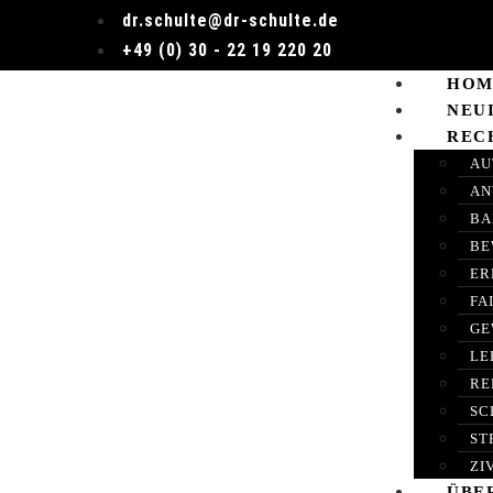
dr.schulte@dr-schulte.de
+49 (0) 30 - 22 19 220 20
HOM
NEU
REC
AU
AN
BA
BE
ER
FA
GE
LE
RE
SC
ST
ZI
ÜBE