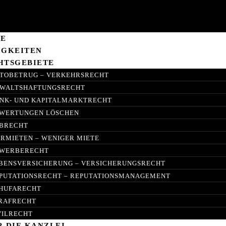
E
IGKEITEN
HTSGEBIETE
TOBETRUG – VERKEHRSRECHT
WALTSHAFTUNGSRECHT
NK- UND KAPITALMARKTRECHT
WERTUNGEN LÖSCHEN
BRECHT
IRMIETEN – WENIGER MIETE
WERBERECHT
BENSVERSICHERUNG – VERSICHERUNGSRECHT
PUTATIONSRECHT – REPUTATIONSMANAGEMENT
HUFARECHT
RAFRECHT
VILRECHT
R DIE KANZLEI