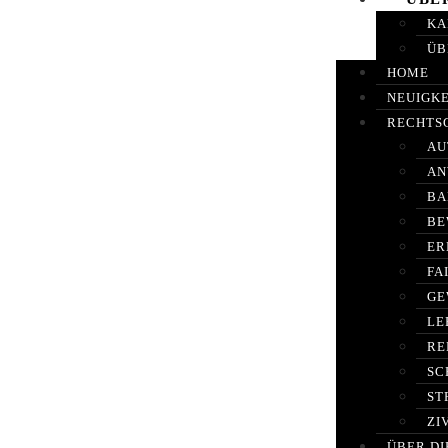
KA
ÜB
HOME
NEUIGK
RECHTS
AU
AN
BA
BE
ER
FA
GE
LE
RE
SC
ST
ZI
ÜBER DI