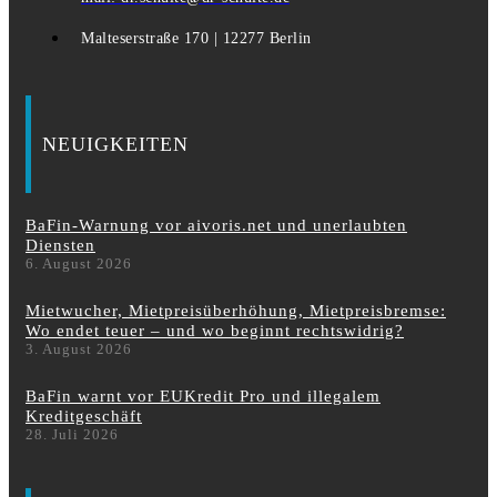
Malteserstraße 170 | 12277 Berlin
NEUIGKEITEN
BaFin-Warnung vor aivoris.net und unerlaubten
Diensten
6. August 2026
Mietwucher, Mietpreisüberhöhung, Mietpreisbremse:
Wo endet teuer – und wo beginnt rechtswidrig?
3. August 2026
BaFin warnt vor EUKredit Pro und illegalem
Kreditgeschäft
28. Juli 2026