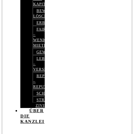
KAPITALMARKTRECHT
BEWERTUNGEN
LÖSCHEN
ERBRECHT
FAIRMIETEN
–
WENIGER
MIETE
GEWERBERECHT
LEBENSVERSICHERUNG
–
VERSICHERUNGSRECHT
REPUTATIONSRECHT
–
REPUTATIONSMANAGEMENT
SCHUFARECHT
STRAFRECHT
ZIVILRECHT
ÜBER
DIE
KANZLEI