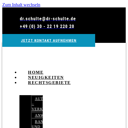
Zum Inhalt wechseln
dr.schulte@dr-schulte.de
+49 (0) 30 - 22 19 220 20
JETZT KONTAKT AUFNEHMEN
HOME
NEUIGKEITEN
RECHTSGEBIETE
AUTOBETRUG
–
VERKEHRSRECHT
ANWALTSHAFTUNGSRECHT
BANK-
UND