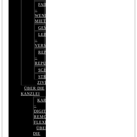
FAIRMIETEN
–
WENIGER
MIETE
GEWERBERECHT
LEBENSVERSICHERUNG
–
VERSICHERUNGSRECHT
REPUTATIONSRECHT
–
REPUTATIONSMANAGEMENT
SCHUFARECHT
STRAFRECHT
ZIVILRECHT
ÜBER DIE
KANZLEI
KARRIERE
–
DIGITAL,
REMOTE,
FLEXIBEL
ÜBER
DIE