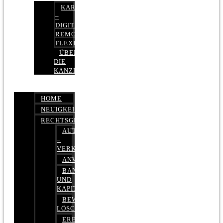
KARRIERE
–
DIGITAL,
REMOTE,
FLEXIBEL
ÜBER
DIE
KANZLEI
HOME
NEUIGKEITEN
RECHTSGEBIETE
AUTOBETRUG
–
VERKEHRSRECHT
ANWALTSHAFTUNGSRECHT
BANK-
UND
KAPITALMARKTRECHT
BEWERTUNGEN
LÖSCHEN
ERBRECHT